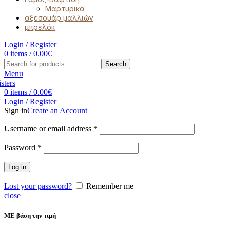
Μαρτυρικά
αξεσουάρ μαλλιών
μπρελόκ
Login / Register
0
items
/
0.00
€
Search
Menu
0
items
/
0.00
€
Login / Register
Sign in
Create an Account
Username or email address
*
Password
*
Log in
Lost your password?
Remember me
close
ΜΕ βάση την τιμή