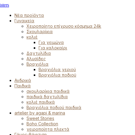
Νέα προϊόντα
Γυναικεία
Χειροποίητο επίχρυσο κόσμημα 24k
Σκουλαρίκια
κολιέ
Για χειμώνα
Για καλοκαίρι
Δαχτυλίδια
Αλυσίδες
Βραχιόλια
Βραχιόλια χεριού
Βραχιόλια ποδιού
Ανδρικά
Παιδικά
σκουλαρίκια παιδικά
παιδικά δαχτυλίδια
κολιέ παιδικά
Βραχιόλια ποδιού παιδικά
artelier by agapi & marina
Sweet Stories
Boho Collection
χειροποίητα πλεκτά
Γάμος-Βάφτιση