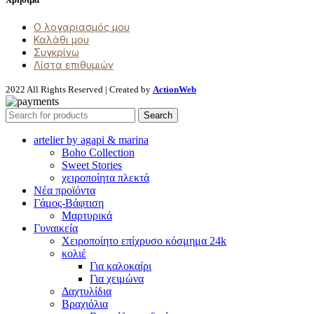
Ο λογαριασμός μου
Καλάθι μου
Συγκρίνω
Λίστα επιθυμιών
2022 All Rights Reserved | Created by
ActionWeb
Search
artelier by agapi & marina
Boho Collection
Sweet Stories
χειροποίητα πλεκτά
Νέα προϊόντα
Γάμος-Βάφτιση
Μαρτυρικά
Γυναικεία
Χειροποίητο επίχρυσο κόσμημα 24k
κολιέ
Για καλοκαίρι
Για χειμώνα
Δαχτυλίδια
Βραχιόλια