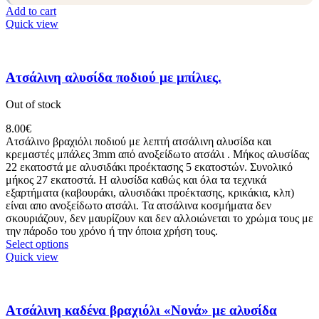
Add to cart
Quick view
Ατσάλινη αλυσίδα ποδιού με μπίλιες.
Out of stock
8.00
€
Ατσάλινο βραχιόλι ποδιού με λεπτή ατσάλινη αλυσίδα και
κρεμαστές μπάλες 3mm από ανοξείδωτο ατσάλι . Μήκος αλυσίδας
22 εκατοστά με αλυσιδάκι προέκτασης 5 εκατοστών. Συνολικό
μήκος 27 εκατοστά. Η αλυσίδα καθώς και όλα τα τεχνικά
εξαρτήματα (καβουράκι, αλυσιδάκι προέκτασης, κρικάκια, κλπ)
είναι απο ανοξείδωτο ατσάλι. Τα ατσάλινα κοσμήματα δεν
σκουριάζουν, δεν μαυρίζουν και δεν αλλοιώνεται το χρώμα τους με
την πάροδο του χρόνο ή την όποια χρήση τους.
Select options
Quick view
Ατσάλινη καδένα βραχιόλι «Νονά» με αλυσίδα