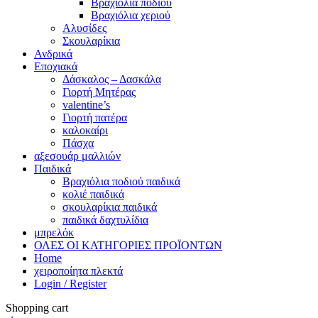
Βραχιόλια ποδιού
Βραχιόλια χεριού
Αλυσίδες
Σκουλαρίκια
Ανδρικά
Εποχιακά
Δάσκαλος – Δασκάλα
Γιορτή Μητέρας
valentine’s
Γιορτή πατέρα
καλοκαίρι
Πάσχα
αξεσουάρ μαλλιών
Παιδικά
Βραχιόλια ποδιού παιδικά
κολιέ παιδικά
σκουλαρίκια παιδικά
παιδικά δαχτυλίδια
μπρελόκ
ΟΛΕΣ ΟΙ ΚΑΤΗΓΟΡΙΕΣ ΠΡΟΪΟΝΤΩΝ
Home
χειροποίητα πλεκτά
Login / Register
Shopping cart