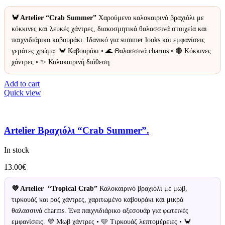
🦀 Artelier “Crab Summer”
Χαρούμενο καλοκαιρινό βραχιόλι με
κόκκινες και λευκές χάντρες, διακοσμητικά θαλασσινά στοιχεία και
παιχνιδιάρικο καβουράκι. Ιδανικό για summer looks και εμφανίσεις
γεμάτες χρώμα. 🦀 Καβουράκι • 🌊 Θαλασσινά charms • 🔴 Κόκκινες
χάντρες • ✨ Καλοκαιρινή διάθεση
Add to cart
Quick view
Artelier Βραχιόλι “Crab Summer”.
In stock
13.00
€
💜 Artelier “Tropical Crab”
Καλοκαιρινό βραχιόλι με μωβ,
τιρκουάζ και ροζ χάντρες, χαριτωμένο καβουράκι και μικρά
θαλασσινά charms. Ένα παιχνιδιάρικο αξεσουάρ για φωτεινές
εμφανίσεις. 💜 Μωβ χάντρες • 🩵 Τιρκουάζ λεπτομέρειες • 🦀