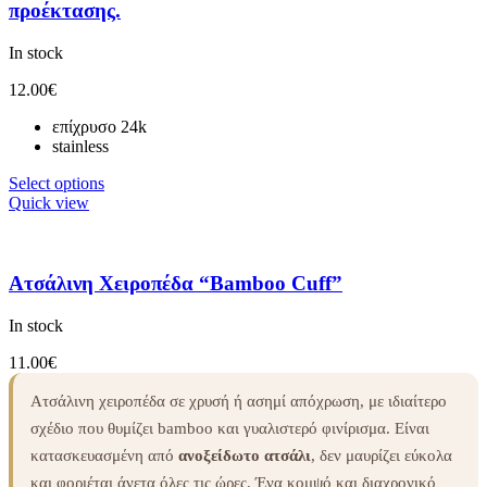
προέκτασης.
In stock
12.00
€
επίχρυσο 24k
stainless
Select options
Quick view
Ατσάλινη Χειροπέδα “Bamboo Cuff”
In stock
11.00
€
Ατσάλινη χειροπέδα σε χρυσή ή ασημί απόχρωση, με ιδιαίτερο
σχέδιο που θυμίζει bamboo και γυαλιστερό φινίρισμα. Είναι
κατασκευασμένη από
ανοξείδωτο ατσάλι
, δεν μαυρίζει εύκολα
και φοριέται άνετα όλες τις ώρες. Ένα κομψό και διαχρονικό