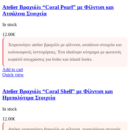
Atelier Βραχιόλι “Coral Pearl” με Φίλντισι και
Ατσάλινα Στοιχεία
In stock
12.00
€
Χειροποίητο atelier βραχιόλι με φίλντισι, ατσάλινα στοιχεία και
καλοκαιρινές λεπτομέρειες. Ένα ιδιαίτερο κόσμημα με φωτεινές
κοραλλί αποχρώσεις για boho και island looks.
Add to cart
Quick view
Atelier Βραχιόλι “Coral Shell” με Φίλντισι και
Ημιπολύτιμα Στοιχεία
In stock
12.00
€
Atelier χειροποίητο βραχιόλι με φίλντισι, ημιπολύτιμα στοιχεία