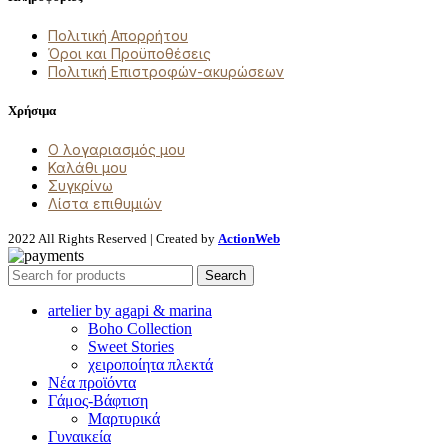
Πολιτική Απορρήτου
Όροι και Προϋποθέσεις
Πολιτική Επιστροφών-ακυρώσεων
Χρήσιμα
Ο λογαριασμός μου
Καλάθι μου
Συγκρίνω
Λίστα επιθυμιών
2022 All Rights Reserved | Created by
ActionWeb
Search
artelier by agapi & marina
Boho Collection
Sweet Stories
χειροποίητα πλεκτά
Νέα προϊόντα
Γάμος-Βάφτιση
Μαρτυρικά
Γυναικεία