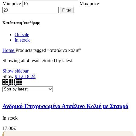
Min price
Max price
Filter
Κατάσταση Αποθήκης
On sale
In stock
Home
Products tagged “ατσάλινο κολιέ”
Showing all 4 results
Sorted by latest
Show sidebar
Show
9
12
18
24
Ανδρικό Επιχρυσωμένο Ατσάλινο Κολιέ με Σταυρό
In stock
17.00
€