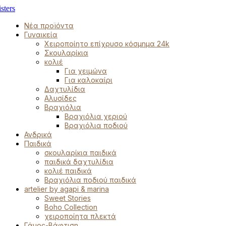
Νέα προϊόντα
Γυναικεία
Χειροποίητο επίχρυσο κόσμημα 24k
Σκουλαρίκια
κολιέ
Για χειμώνα
Για καλοκαίρι
Δαχτυλίδια
Αλυσίδες
Βραχιόλια
Βραχιόλια χεριού
Βραχιόλια ποδιού
Ανδρικά
Παιδικά
σκουλαρίκια παιδικά
παιδικά δαχτυλίδια
κολιέ παιδικά
Βραχιόλια ποδιού παιδικά
artelier by agapi & marina
Sweet Stories
Boho Collection
χειροποίητα πλεκτά
Γάμος-Βάφτιση