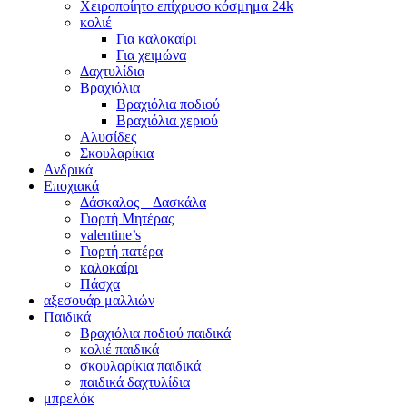
Χειροποίητο επίχρυσο κόσμημα 24k
κολιέ
Για καλοκαίρι
Για χειμώνα
Δαχτυλίδια
Βραχιόλια
Βραχιόλια ποδιού
Βραχιόλια χεριού
Αλυσίδες
Σκουλαρίκια
Ανδρικά
Εποχιακά
Δάσκαλος – Δασκάλα
Γιορτή Μητέρας
valentine’s
Γιορτή πατέρα
καλοκαίρι
Πάσχα
αξεσουάρ μαλλιών
Παιδικά
Βραχιόλια ποδιού παιδικά
κολιέ παιδικά
σκουλαρίκια παιδικά
παιδικά δαχτυλίδια
μπρελόκ