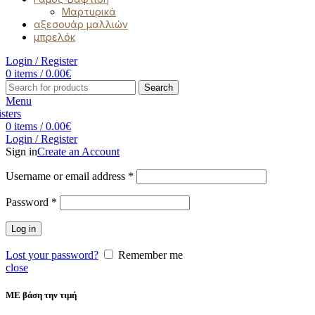
Μαρτυρικά
αξεσουάρ μαλλιών
μπρελόκ
Login / Register
0
items
/
0.00
€
Search
Menu
0
items
/
0.00
€
Login / Register
Sign in
Create an Account
Username or email address
*
Password
*
Log in
Lost your password?
Remember me
close
ΜΕ βάση την τιμή