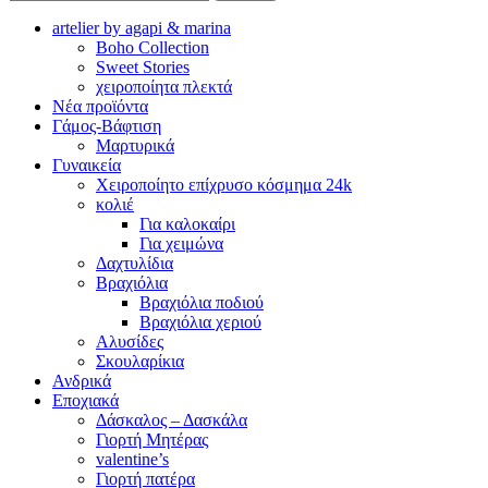
artelier by agapi & marina
Boho Collection
Sweet Stories
χειροποίητα πλεκτά
Νέα προϊόντα
Γάμος-Βάφτιση
Μαρτυρικά
Γυναικεία
Χειροποίητο επίχρυσο κόσμημα 24k
κολιέ
Για καλοκαίρι
Για χειμώνα
Δαχτυλίδια
Βραχιόλια
Βραχιόλια ποδιού
Βραχιόλια χεριού
Αλυσίδες
Σκουλαρίκια
Ανδρικά
Εποχιακά
Δάσκαλος – Δασκάλα
Γιορτή Μητέρας
valentine’s
Γιορτή πατέρα