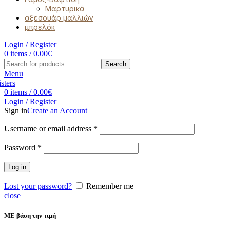
Μαρτυρικά
αξεσουάρ μαλλιών
μπρελόκ
Login / Register
0
items
/
0.00
€
Search
Menu
0
items
/
0.00
€
Login / Register
Sign in
Create an Account
Username or email address
*
Password
*
Log in
Lost your password?
Remember me
close
ΜΕ βάση την τιμή