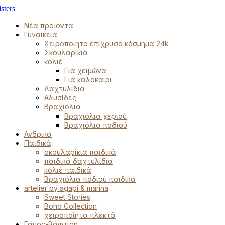
Νέα προϊόντα
Γυναικεία
Χειροποίητο επίχρυσο κόσμημα 24k
Σκουλαρίκια
κολιέ
Για χειμώνα
Για καλοκαίρι
Δαχτυλίδια
Αλυσίδες
Βραχιόλια
Βραχιόλια χεριού
Βραχιόλια ποδιού
Ανδρικά
Παιδικά
σκουλαρίκια παιδικά
παιδικά δαχτυλίδια
κολιέ παιδικά
Βραχιόλια ποδιού παιδικά
artelier by agapi & marina
Sweet Stories
Boho Collection
χειροποίητα πλεκτά
Γάμος-Βάφτιση