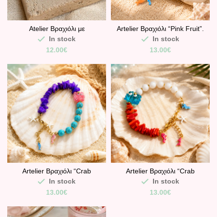
Atelier Βραχιόλι με
Artelier Βραχιόλι “Pink Fruit”.
Ημιπολύτιμες Χάντρες και
In stock
In stock
Καλοκαιρινά Στοιχεία
12.00
€
13.00
€
Artelier Βραχιόλι “Crab
Artelier Βραχιόλι “Crab
Summer”.
Summer”.
In stock
In stock
13.00
€
13.00
€