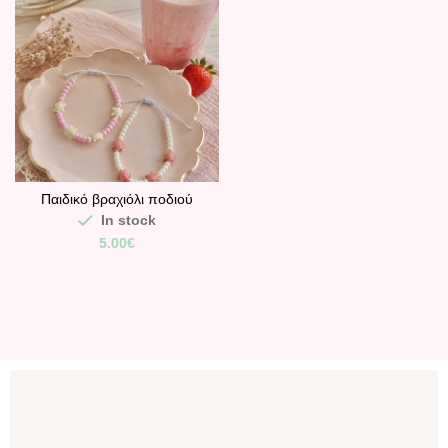
Παιδικό βραχιόλι ποδιού
Turtle με χάντρες και
In stock
χελωνάκια.
5.00
€