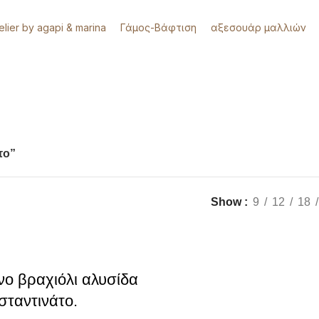
telier by agapi & marina
Γάμος-Βάφτιση
αξεσουάρ μαλλιών
το”
Show
9
12
18
νο βραχιόλι αλυσίδα
σταντινάτο.