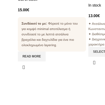
In stock
15.00
€
13.00
€
Συνδύασέ το με:
Φόρεσέ το μόνο του
✦ Ατσάλινο
για κομψό minimal αποτέλεσμα ή
Κωνσταντι
✦ Διαθέσιμ
συνδύασέ το με λεπτά ατσάλινα
✦ Διαχρονι
βραχιόλια και δαχτυλίδια για ένα πιο
χαρακτήρα
ολοκληρωμένο layering.
SELECT
READ MORE