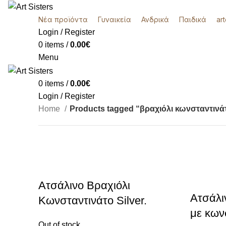
Νέα προϊόντα
Γυναικεία
Ανδρικά
Παιδικά
ar
Login / Register
0
items
/
0.00
€
Menu
0
items
/
0.00
€
Login / Register
Home
Products tagged “βραχιόλι κωνσταντινά
k
Ατσάλινο Βραχιόλι
Ατσάλι
Κωνσταντινάτο Silver.
με κων
Out of stock