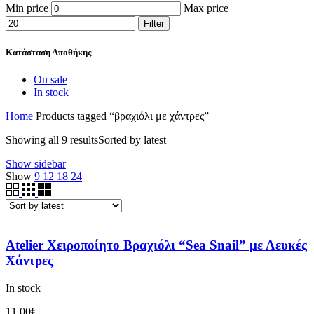
Min price
Max price
Filter
Κατάσταση Αποθήκης
On sale
In stock
Home
Products tagged “βραχιόλι με χάντρες”
Showing all 9 results
Sorted by latest
Show sidebar
Show
9
12
18
24
Atelier Χειροποίητο Βραχιόλι “Sea Snail” με Λευκές
Χάντρες
In stock
11.00
€