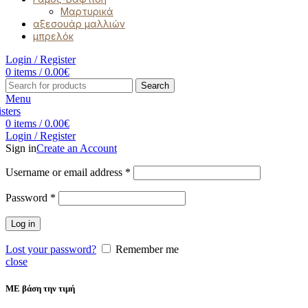
Μαρτυρικά
αξεσουάρ μαλλιών
μπρελόκ
Login / Register
0
items
/
0.00
€
Search
Menu
0
items
/
0.00
€
Login / Register
Sign in
Create an Account
Username or email address
*
Password
*
Log in
Lost your password?
Remember me
close
ΜΕ βάση την τιμή