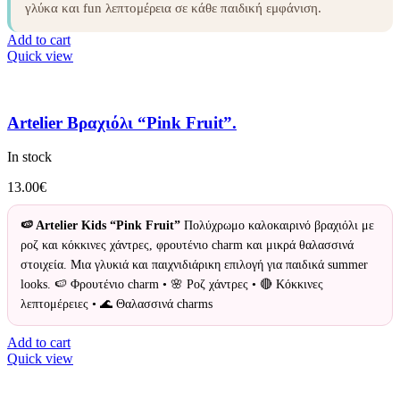
γλύκα και fun λεπτομέρεια σε κάθε παιδική εμφάνιση.
Add to cart
Quick view
Artelier Βραχιόλι “Pink Fruit”.
In stock
13.00
€
🍉 Artelier Kids “Pink Fruit”
Πολύχρωμο καλοκαιρινό βραχιόλι με
ροζ και κόκκινες χάντρες, φρουτένιο charm και μικρά θαλασσινά
στοιχεία. Μια γλυκιά και παιχνιδιάρικη επιλογή για παιδικά summer
looks. 🍉 Φρουτένιο charm • 🌸 Ροζ χάντρες • 🔴 Κόκκινες
λεπτομέρειες • 🌊 Θαλασσινά charms
Add to cart
Quick view