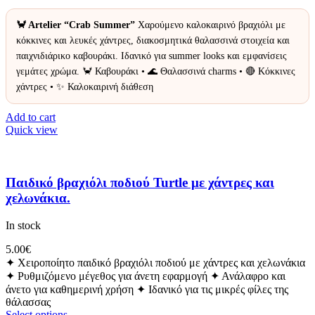
🦀 Artelier “Crab Summer”
Χαρούμενο καλοκαιρινό βραχιόλι με
κόκκινες και λευκές χάντρες, διακοσμητικά θαλασσινά στοιχεία και
παιχνιδιάρικο καβουράκι. Ιδανικό για summer looks και εμφανίσεις
γεμάτες χρώμα. 🦀 Καβουράκι • 🌊 Θαλασσινά charms • 🔴 Κόκκινες
χάντρες • ✨ Καλοκαιρινή διάθεση
Add to cart
Quick view
Παιδικό βραχιόλι ποδιού Turtle με χάντρες και
χελωνάκια.
In stock
5.00
€
✦ Χειροποίητο παιδικό βραχιόλι ποδιού με χάντρες και χελωνάκια
✦ Ρυθμιζόμενο μέγεθος για άνετη εφαρμογή ✦ Ανάλαφρο και
άνετο για καθημερινή χρήση ✦ Ιδανικό για τις μικρές φίλες της
θάλασσας
Select options