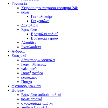
Γυναικεία
Χειροποίητο επίχρυσο κόσμημα 24k
κολιέ
Για καλοκαίρι
Για χειμώνα
Δαχτυλίδια
Βραχιόλια
Βραχιόλια ποδιού
Βραχιόλια χεριού
Αλυσίδες
Σκουλαρίκια
Ανδρικά
Εποχιακά
Δάσκαλος – Δασκάλα
Γιορτή Μητέρας
valentine’s
Γιορτή πατέρα
καλοκαίρι
Πάσχα
αξεσουάρ μαλλιών
Παιδικά
Βραχιόλια ποδιού παιδικά
κολιέ παιδικά
σκουλαρίκια παιδικά
παιδικά δαχτυλίδια