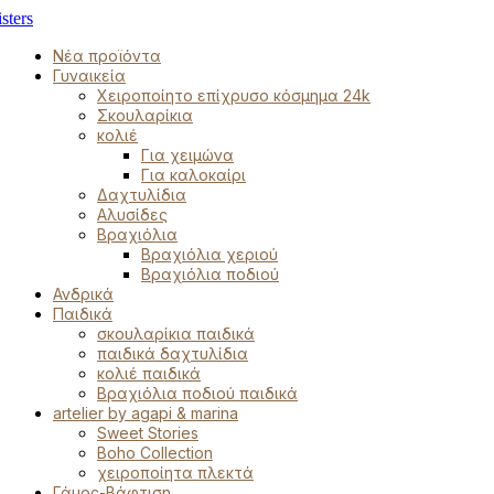
Νέα προϊόντα
Γυναικεία
Χειροποίητο επίχρυσο κόσμημα 24k
Σκουλαρίκια
κολιέ
Για χειμώνα
Για καλοκαίρι
Δαχτυλίδια
Αλυσίδες
Βραχιόλια
Βραχιόλια χεριού
Βραχιόλια ποδιού
Ανδρικά
Παιδικά
σκουλαρίκια παιδικά
παιδικά δαχτυλίδια
κολιέ παιδικά
Βραχιόλια ποδιού παιδικά
artelier by agapi & marina
Sweet Stories
Boho Collection
χειροποίητα πλεκτά
Γάμος-Βάφτιση