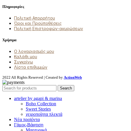
Πληροφορίες
Πολιτική Απορρήτου
Όροι και Προϋποθέσεις
Πολιτική Επιστροφών-ακυρώσεων
Χρήσιμα
Ο λογαριασμός μου
Καλάθι μου
Συγκρίνω
Λίστα επιθυμιών
2022 All Rights Reserved | Created by
ActionWeb
Search
artelier by agapi & marina
Boho Collection
Sweet Stories
χειροποίητα πλεκτά
Νέα προϊόντα
Γάμος-Βάφτιση
Μαρτυρικά