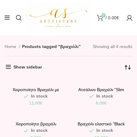
0
/
0.00
€
Home
Products tagged “βραχιόλι”
Showing all 4 results
Show sidebar
Χειροποίητο Βραχιόλι με
Ατσάλινο Βραχιόλι “Slim
Λευκές Χάντρες και Κεντρικό
Line”
In stock
In stock
Πολύχρωμο Στοιχείο
11.00
€
8.00
€
Χειροποίητο βραχιόλι
Βραχιόλι ελαστικό “Black
μακραμέ με κοχύλι και
Sparkle”
In stock
In stock
κωνσταντινάτο.