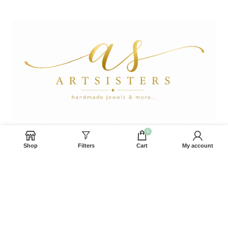
0
Άγιος Νικόλαος, Κρήτη
Shop
Filters
Cart
My account
Τηλέφωνο: +30 6944 31 4445
Email: artsistrs@gmail.com
Email: info@artsisters.gr
ΠΛΗΡΟΦΟΡΊΕΣ