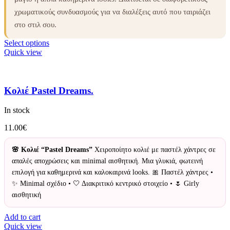
χρωματικούς συνδυασμούς για να διαλέξεις αυτό που ταιριάζει
στο στιλ σου.
Select options
Quick view
Κολιέ Pastel Dreams.
In stock
11.00
€
🌸 Κολιέ “Pastel Dreams”
Χειροποίητο κολιέ με παστέλ χάντρες σε
απαλές αποχρώσεις και minimal αισθητική. Μια γλυκιά, φωτεινή
επιλογή για καθημερινά και καλοκαιρινά looks. 🎀 Παστέλ χάντρες •
✨ Minimal σχέδιο • 🤍 Διακριτικό κεντρικό στοιχείο • 🌷 Girly
αισθητική
Add to cart
Quick view