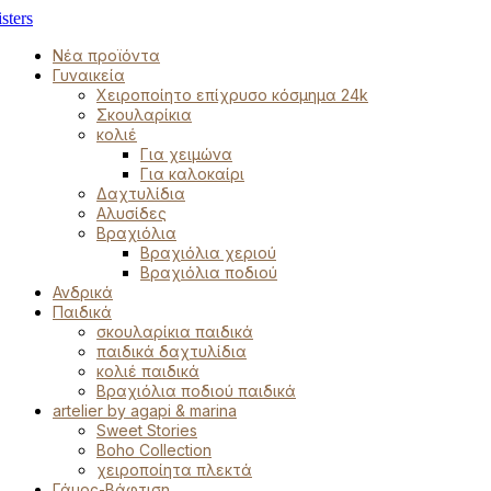
Νέα προϊόντα
Γυναικεία
Χειροποίητο επίχρυσο κόσμημα 24k
Σκουλαρίκια
κολιέ
Για χειμώνα
Για καλοκαίρι
Δαχτυλίδια
Αλυσίδες
Βραχιόλια
Βραχιόλια χεριού
Βραχιόλια ποδιού
Ανδρικά
Παιδικά
σκουλαρίκια παιδικά
παιδικά δαχτυλίδια
κολιέ παιδικά
Βραχιόλια ποδιού παιδικά
artelier by agapi & marina
Sweet Stories
Boho Collection
χειροποίητα πλεκτά
Γάμος-Βάφτιση