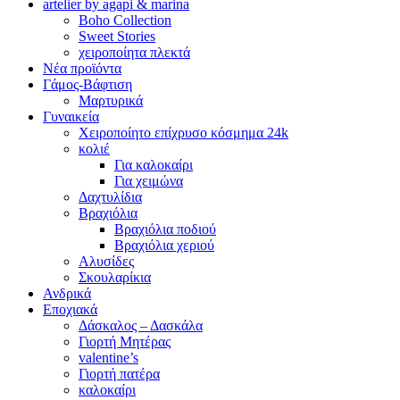
artelier by agapi & marina
Boho Collection
Sweet Stories
χειροποίητα πλεκτά
Νέα προϊόντα
Γάμος-Βάφτιση
Μαρτυρικά
Γυναικεία
Χειροποίητο επίχρυσο κόσμημα 24k
κολιέ
Για καλοκαίρι
Για χειμώνα
Δαχτυλίδια
Βραχιόλια
Βραχιόλια ποδιού
Βραχιόλια χεριού
Αλυσίδες
Σκουλαρίκια
Ανδρικά
Εποχιακά
Δάσκαλος – Δασκάλα
Γιορτή Μητέρας
valentine’s
Γιορτή πατέρα
καλοκαίρι