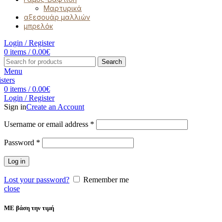
Μαρτυρικά
αξεσουάρ μαλλιών
μπρελόκ
Login / Register
0
items
/
0.00
€
Search
Menu
0
items
/
0.00
€
Login / Register
Sign in
Create an Account
Username or email address
*
Password
*
Log in
Lost your password?
Remember me
close
ΜΕ βάση την τιμή