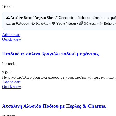
16.00
€
🌊 Artelier Boho “Aegean Shells”
Χειροποίητα boho σκουλαρίκια με μπλ
και τη θάλασσα. 🐚 Κοχύλια • 💙 Υφαντή βάση • 🌈 Χάντρες • ✨ Boho α
Add to cart
Quick view
Παιδικό ατσάλινο βραχιόλι ποδιού με χάντρες.
In stock
7.00
€
Παιδικό ατσάλινο βραχιόλι ποδιού με χρωματιστές χάντρες και παιχ
Add to cart
Quick view
Ατσάλινη Αλυσίδα Ποδιού με Πέρλες & Charms.