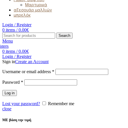
Μαρτυρικά
αξεσουάρ μαλλιών
μπρελόκ
Login / Register
0
items
/
0.00
€
Search
Menu
0
items
/
0.00
€
Login / Register
Sign in
Create an Account
Username or email address
*
Password
*
Log in
Lost your password?
Remember me
close
ΜΕ βάση την τιμή