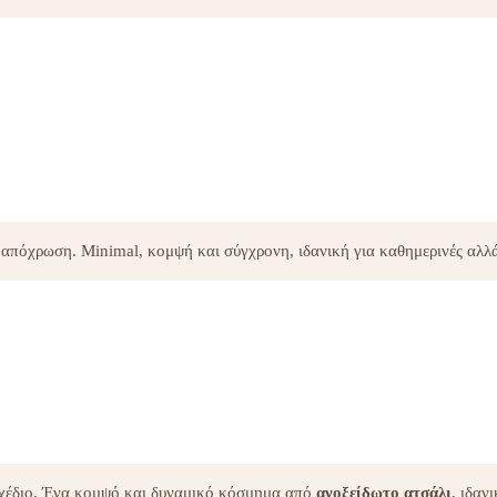
ί απόχρωση. Minimal, κομψή και σύγχρονη, ιδανική για καθημερινές αλλά
σχέδιο. Ένα κομψό και δυναμικό κόσμημα από
ανοξείδωτο ατσάλι
, ιδαν