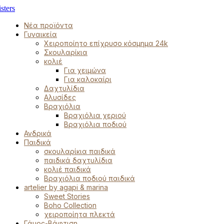
Νέα προϊόντα
Γυναικεία
Χειροποίητο επίχρυσο κόσμημα 24k
Σκουλαρίκια
κολιέ
Για χειμώνα
Για καλοκαίρι
Δαχτυλίδια
Αλυσίδες
Βραχιόλια
Βραχιόλια χεριού
Βραχιόλια ποδιού
Ανδρικά
Παιδικά
σκουλαρίκια παιδικά
παιδικά δαχτυλίδια
κολιέ παιδικά
Βραχιόλια ποδιού παιδικά
artelier by agapi & marina
Sweet Stories
Boho Collection
χειροποίητα πλεκτά
Γάμος-Βάφτιση