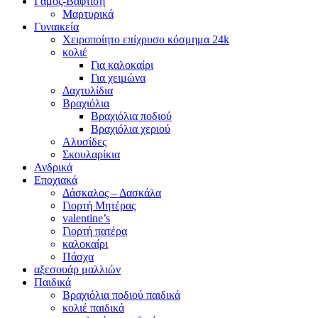
Γάμος-Βάφτιση
Μαρτυρικά
Γυναικεία
Χειροποίητο επίχρυσο κόσμημα 24k
κολιέ
Για καλοκαίρι
Για χειμώνα
Δαχτυλίδια
Βραχιόλια
Βραχιόλια ποδιού
Βραχιόλια χεριού
Αλυσίδες
Σκουλαρίκια
Ανδρικά
Εποχιακά
Δάσκαλος – Δασκάλα
Γιορτή Μητέρας
valentine’s
Γιορτή πατέρα
καλοκαίρι
Πάσχα
αξεσουάρ μαλλιών
Παιδικά
Βραχιόλια ποδιού παιδικά
κολιέ παιδικά