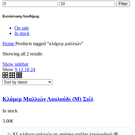
Filter
Κατάσταση Αποθήκης
On sale
In stock
Home
Products tagged “κλάμερ μαλλιών”
Showing all 2 results
Show sidebar
Show
9
12
18
24
Κλάμερ Μαλλιών Λουλούδι (Μ) Σιέλ
In stock
3.00
€
✨ XL κλάμερ μαλλιών σε φρέσκο σχέδιο λουλουδιού 🌸