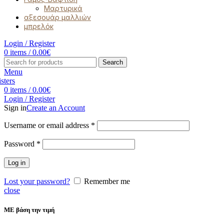
Μαρτυρικά
αξεσουάρ μαλλιών
μπρελόκ
Login / Register
0
items
/
0.00
€
Search
Menu
0
items
/
0.00
€
Login / Register
Sign in
Create an Account
Username or email address
*
Password
*
Log in
Lost your password?
Remember me
close
ΜΕ βάση την τιμή