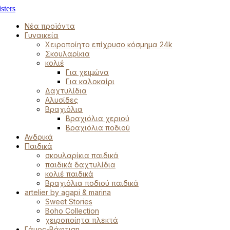
Νέα προϊόντα
Γυναικεία
Χειροποίητο επίχρυσο κόσμημα 24k
Σκουλαρίκια
κολιέ
Για χειμώνα
Για καλοκαίρι
Δαχτυλίδια
Αλυσίδες
Βραχιόλια
Βραχιόλια χεριού
Βραχιόλια ποδιού
Ανδρικά
Παιδικά
σκουλαρίκια παιδικά
παιδικά δαχτυλίδια
κολιέ παιδικά
Βραχιόλια ποδιού παιδικά
artelier by agapi & marina
Sweet Stories
Boho Collection
χειροποίητα πλεκτά
Γάμος-Βάφτιση