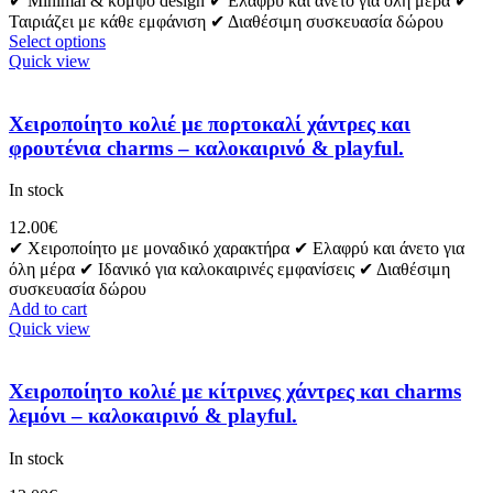
✔ Minimal & κομψό design ✔ Ελαφρύ και άνετο για όλη μέρα ✔
Ταιριάζει με κάθε εμφάνιση ✔ Διαθέσιμη συσκευασία δώρου
Select options
Quick view
Χειροποίητο κολιέ με πορτοκαλί χάντρες και
φρουτένια charms – καλοκαιρινό & playful.
In stock
12.00
€
✔ Χειροποίητο με μοναδικό χαρακτήρα ✔ Ελαφρύ και άνετο για
όλη μέρα ✔ Ιδανικό για καλοκαιρινές εμφανίσεις ✔ Διαθέσιμη
συσκευασία δώρου
Add to cart
Quick view
Χειροποίητο κολιέ με κίτρινες χάντρες και charms
λεμόνι – καλοκαιρινό & playful.
In stock