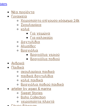
Νέα προϊόντα
Γυναικεία
Χειροποίητο επίχρυσο κόσμημα 24k
Σκουλαρίκια
κολιέ
Για χειμώνα
Για καλοκαίρι
Δαχτυλίδια
Αλυσίδες
Βραχιόλια
Βραχιόλια χεριού
Βραχιόλια ποδιού
Ανδρικά
Παιδικά
σκουλαρίκια παιδικά
παιδικά δαχτυλίδια
κολιέ παιδικά
Βραχιόλια ποδιού παιδικά
artelier by agapi & marina
Sweet Stories
Boho Collection
χειροποίητα πλεκτά
Γάμος-Βάφτιση