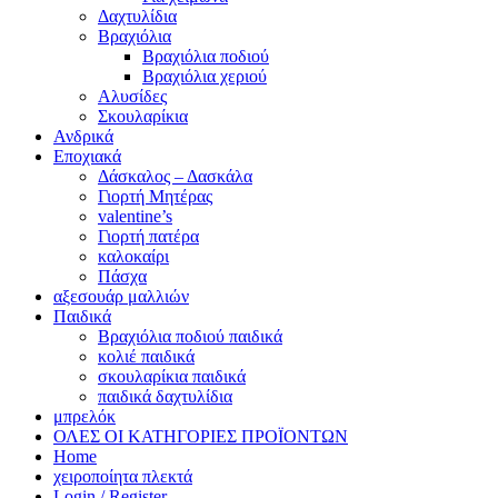
Δαχτυλίδια
Βραχιόλια
Βραχιόλια ποδιού
Βραχιόλια χεριού
Αλυσίδες
Σκουλαρίκια
Ανδρικά
Εποχιακά
Δάσκαλος – Δασκάλα
Γιορτή Μητέρας
valentine’s
Γιορτή πατέρα
καλοκαίρι
Πάσχα
αξεσουάρ μαλλιών
Παιδικά
Βραχιόλια ποδιού παιδικά
κολιέ παιδικά
σκουλαρίκια παιδικά
παιδικά δαχτυλίδια
μπρελόκ
ΟΛΕΣ ΟΙ ΚΑΤΗΓΟΡΙΕΣ ΠΡΟΪΟΝΤΩΝ
Home
χειροποίητα πλεκτά
Login / Register