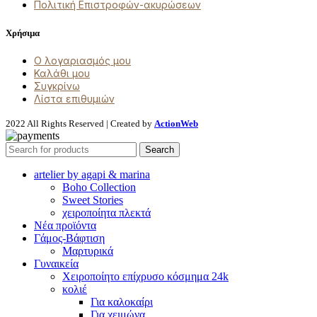
Πολιτική Επιστροφών-ακυρώσεων
Χρήσιμα
Ο λογαριασμός μου
Καλάθι μου
Συγκρίνω
Λίστα επιθυμιών
2022 All Rights Reserved | Created by
ActionWeb
Search
artelier by agapi & marina
Boho Collection
Sweet Stories
χειροποίητα πλεκτά
Νέα προϊόντα
Γάμος-Βάφτιση
Μαρτυρικά
Γυναικεία
Χειροποίητο επίχρυσο κόσμημα 24k
κολιέ
Για καλοκαίρι
Για χειμώνα