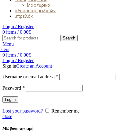
Μαρτυρικά
αξεσουάρ μαλλιών
μπρελόκ
Login / Register
0
items
/
0.00
€
Search
Menu
0
items
/
0.00
€
Login / Register
Sign in
Create an Account
Username or email address
*
Password
*
Log in
Lost your password?
Remember me
close
ΜΕ βάση την τιμή