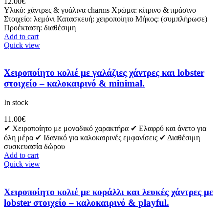
12.00
€
Υλικό: χάντρες & γυάλινα charms Χρώμα: κίτρινο & πράσινο
Στοιχείο: λεμόνι Κατασκευή: χειροποίητο Μήκος: (συμπλήρωσε)
Προέκταση: διαθέσιμη
Add to cart
Quick view
Χειροποίητο κολιέ με γαλάζιες χάντρες και lobster
στοιχείο – καλοκαιρινό & minimal.
In stock
11.00
€
✔ Χειροποίητο με μοναδικό χαρακτήρα ✔ Ελαφρύ και άνετο για
όλη μέρα ✔ Ιδανικό για καλοκαιρινές εμφανίσεις ✔ Διαθέσιμη
συσκευασία δώρου
Add to cart
Quick view
Χειροποίητο κολιέ με κοράλλι και λευκές χάντρες με
lobster στοιχείο – καλοκαιρινό & playful.