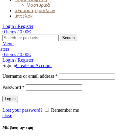
Μαρτυρικά
αξεσουάρ μαλλιών
μπρελόκ
Login / Register
0
items
/
0.00
€
Search
Menu
0
items
/
0.00
€
Login / Register
Sign in
Create an Account
Username or email address
*
Password
*
Log in
Lost your password?
Remember me
close
ΜΕ βάση την τιμή