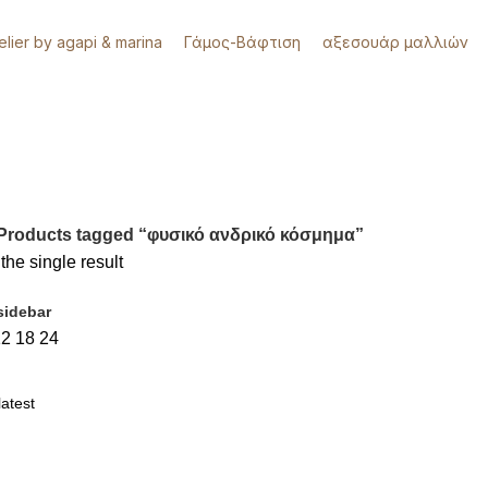
telier by agapi & marina
Γάμος-Βάφτιση
αξεσουάρ μαλλιών
Products tagged “φυσικό ανδρικό κόσμημα”
he single result
sidebar
12
18
24