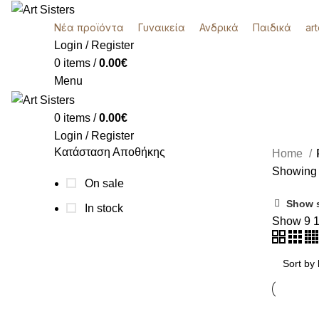
Νέα προϊόντα
Γυναικεία
Ανδρικά
Παιδικά
ar
Login / Register
0
items
/
0.00
€
Menu
0
items
/
0.00
€
Login / Register
Κατάσταση Αποθήκης
Home
k
Showing t
On sale
Show 
In stock
Show
9