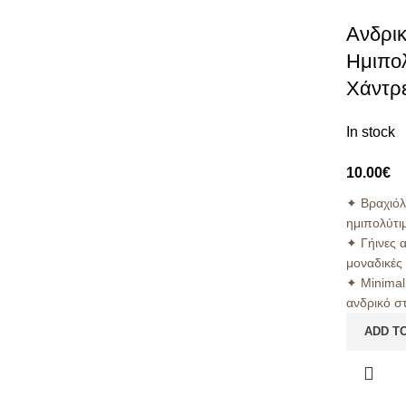
Ανδρικ
Ημιπολ
Χάντρε
In stock
10.00
€
✦ Βραχιόλ
ημιπολύτι
✦ Γήινες 
μοναδικές
✦ Minimal
ανδρικό σ
ADD T