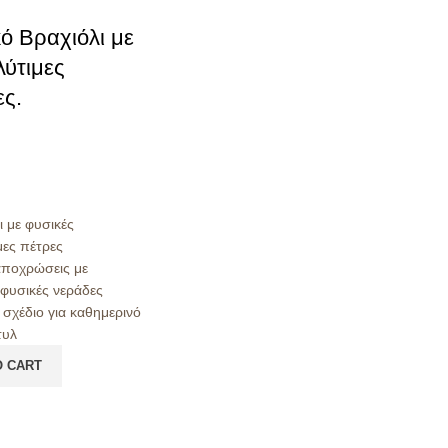
ό Βραχιόλι με
ύτιμες
ς.
ι με φυσικές
μες πέτρες
αποχρώσεις με
 φυσικές νεράδες
 σχέδιο για καθημερινό
τυλ
O CART