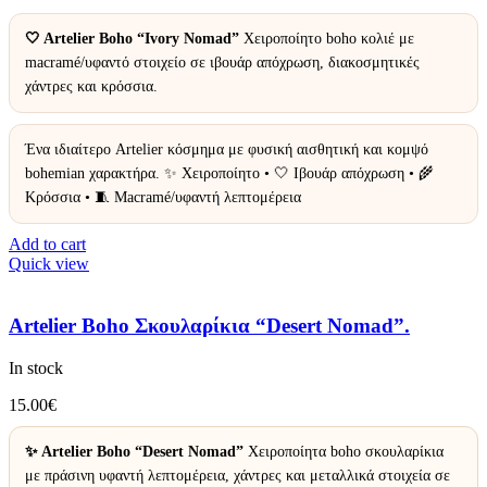
🤍 Artelier Boho “Ivory Nomad”
Χειροποίητο boho κολιέ με
macramé/υφαντό στοιχείο σε ιβουάρ απόχρωση, διακοσμητικές
χάντρες και κρόσσια.
Ένα ιδιαίτερο Artelier κόσμημα με φυσική αισθητική και κομψό
bohemian χαρακτήρα. ✨ Χειροποίητο • 🤍 Ιβουάρ απόχρωση • 🌾
Κρόσσια • 🧵 Macramé/υφαντή λεπτομέρεια
Add to cart
Quick view
Artelier Boho Σκουλαρίκια “Desert Nomad”.
In stock
15.00
€
✨ Artelier Boho “Desert Nomad”
Χειροποίητα boho σκουλαρίκια
με πράσινη υφαντή λεπτομέρεια, χάντρες και μεταλλικά στοιχεία σε