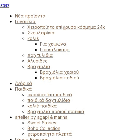
Νέα προϊόντα
Γυναικεία
Χειροποίητο επίχρυσο κόσμημα 24k
Σκουλαρίκια
κολιέ
Για χειμώνα
Για καλοκαίρι
Δαχτυλίδια
Αλυσίδες
Βραχιόλια
Βραχιόλια χεριού
Βραχιόλια ποδιού
Ανδρικά
Παιδικά
σκουλαρίκια παιδικά
παιδικά δαχτυλίδια
κολιέ παιδικά
Βραχιόλια ποδιού παιδικά
artelier by agapi & marina
Sweet Stories
Boho Collection
χειροποίητα πλεκτά
Γάμος-Βάφτιση