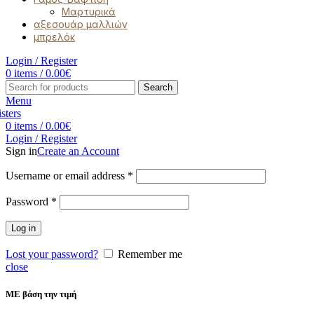
Μαρτυρικά
αξεσουάρ μαλλιών
μπρελόκ
Login / Register
0
items
/
0.00
€
Search
Menu
0
items
/
0.00
€
Login / Register
Sign in
Create an Account
Username or email address
*
Password
*
Log in
Lost your password?
Remember me
close
ΜΕ βάση την τιμή