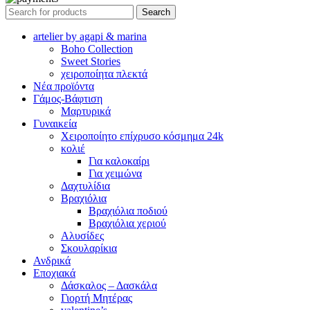
Search
artelier by agapi & marina
Boho Collection
Sweet Stories
χειροποίητα πλεκτά
Νέα προϊόντα
Γάμος-Βάφτιση
Μαρτυρικά
Γυναικεία
Χειροποίητο επίχρυσο κόσμημα 24k
κολιέ
Για καλοκαίρι
Για χειμώνα
Δαχτυλίδια
Βραχιόλια
Βραχιόλια ποδιού
Βραχιόλια χεριού
Αλυσίδες
Σκουλαρίκια
Ανδρικά
Εποχιακά
Δάσκαλος – Δασκάλα
Γιορτή Μητέρας