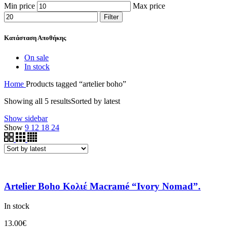
Min price
Max price
Filter
Κατάσταση Αποθήκης
On sale
In stock
Home
Products tagged “artelier boho”
Showing all 5 results
Sorted by latest
Show sidebar
Show
9
12
18
24
Artelier Boho Κολιέ Macramé “Ivory Nomad”.
In stock
13.00
€