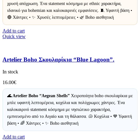
χρυσή απόχρωση. Ένα statement κόσμημα με ethnic χαρακτήρα,
ιδανικό για bohemian και καλοκαιρινές εμφανίσεις. 🧵 Υφαντή βάση •
🔴 Χάντρες • ✨ Χρυσές λεπτομέρειες • 🌿 Boho αισθητική
Add to cart
Quick view
Artelier Boho Σκουλαρίκια “Blue Lagoon”.
In stock
16.00
€
🌊 Artelier Boho “Aegean Shells”
Χειροποίητα boho σκουλαρίκια με
μπλε υφαντή λεπτομέρεια, κοχύλια και πολύχρωμες χάντρες. Ένα
καλοκαιρινό statement κόσμημα με νησιώτικο χαρακτήρα,
εμπνευσμένο από το Αιγαίο και τη θάλασσα. 🐚 Κοχύλια • 💙 Υφαντή
βάση • 🌈 Χάντρες • ✨ Boho αισθητική
Add to cart