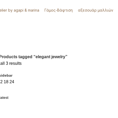
telier by agapi & marina
Γάμος-Βάφτιση
αξεσουάρ μαλλιών
Products tagged “elegant jewelry”
ll 3 results
sidebar
12
18
24