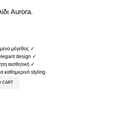
ίδι Aurora.
μενο μέγεθος
✓
elegant design
✓
ητη αισθητική
✓
ια καθημερινό styling
O CART