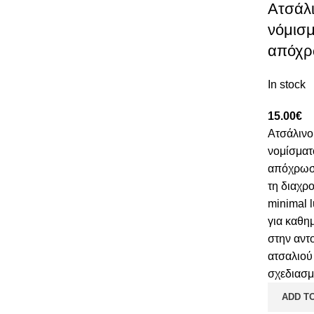
Ατσάλι
νόμισ
απόχρ
In stock
15.00
€
Ατσάλινο 
νομίσματ
απόχρωσ
τη διαχρο
minimal l
για καθη
στην αντ
ατσαλιού 
σχεδιασμ
ADD T