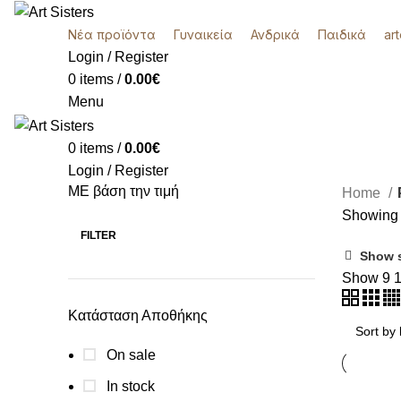
Νέα προϊόντα
Γυναικεία
Ανδρικά
Παιδικά
ar
Login / Register
0
items
/
0.00
€
Menu
0
items
/
0.00
€
Login / Register
ΜΕ βάση την τιμή
Home
k
Showing a
FILTER
Show 
Show
9
Κατάσταση Αποθήκης
On sale
In stock