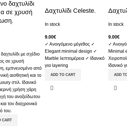
νο δαχτυλίδι
Δαχτυλίδι Celeste.
Δαχτυλ
μα σε χρυσή
ωση.
In stock
In stock
9.00
€
9.00
€
✓ Ανοιγόμενο μέγεθος
✓
✓ Ανοιγό
Elegant minimal design
✓
Minimal 
δαχτυλίδι με σχέδιο
Marble λεπτομέρεια
✓ Ιδανικό
Χειροποί
ος σε χρυσή
για layering
Ιδανικό γ
η, εμπνευσμένο από
ADD TO CART
ADD T
νική αισθητική και το
uxury στιλ. Ιδανικό
μερινή χρήση χάρη
οχή του ανοξείδωτου
και τον διαχρονικό
ό του.
O CART