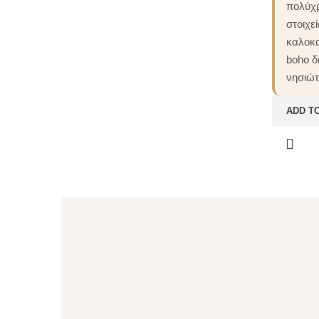
πολύχ
στοιχε
καλοκα
boho δ
νησιώτ
ADD T