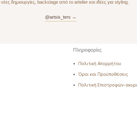
 νέες δημιουργίες, backstage από το artelier και ιδέες για styling.
@artsis_ters →
Πληροφορίες
Πολιτική Απορρήτου
Όροι και Προϋποθέσεις
Πολιτική Επιστροφών-ακυ