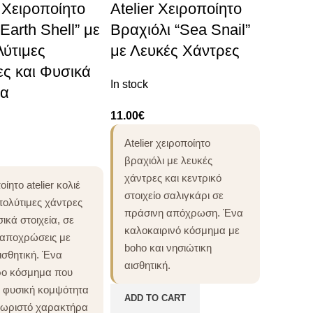
r Χειροποίητο
Atelier Χειροποίητο
“Earth Shell” με
Βραχιόλι “Sea Snail”
ύτιμες
με Λευκές Χάντρες
ς και Φυσικά
In stock
ία
11.00
€
Atelier χειροποίητο
βραχιόλι με λευκές
χάντρες και κεντρικό
ίητο atelier κολιέ
στοιχείο σαλιγκάρι σε
πολύτιμες χάντρες
πράσινη απόχρωση. Ένα
σικά στοιχεία, σε
καλοκαιρινό κόσμημα με
 αποχρώσεις με
boho και νησιώτικη
ισθητική. Ένα
αισθητική.
ερο κόσμημα που
ι φυσική κομψότητα
ADD TO CART
χωριστό χαρακτήρα