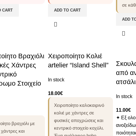
σε κάθ
O CART
ADD TO CART
ADD T
οίητο Βραχιόλι
Χειροποίητο Κολιέ
Σκουλα
κές Χάντρες
artelier “Island Shell”
από α
ντρικό
In stock
ατσάλι
ρωμο Στοιχείο
18.00
€
In stock
Χειροποίητο καλοκαιρινό
11.00
€
κολιέ με χάντρες σε
✦ Εξ ολ
φυσικές αποχρώσεις και
οίητο βραχιόλι με
ανοξείδω
κεντρικό στοιχείο κοχύλι.
 χάντρες και
ποιότητα
Ένα ανάλαφρο boho