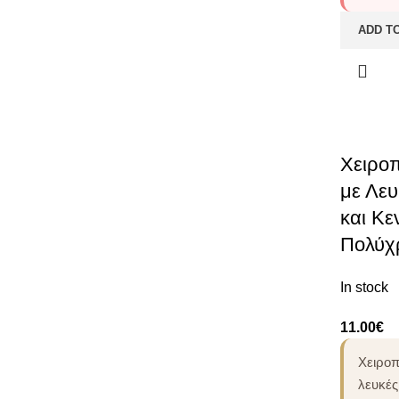
ADD T
Χειροπ
με Λευ
και Κε
Πολύχ
In stock
11.00
€
Χειροπ
λευκές