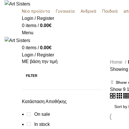
Νέα προϊόντα
Γυναικεία
Ανδρικά
Παιδικά
ar
Login / Register
0
items
/
0.00
€
Menu
0
items
/
0.00
€
Login / Register
ΜΕ βάση την τιμή
Home
k
Showing a
FILTER
Show 
Show
9
Κατάσταση Αποθήκης
On sale
In stock