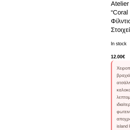
Atelie
“Coral 
Φίλντι
Στοιχε
In stock
12.00
€
Χειροπο
βραχιόλ
ατσάλι
καλοκα
λεπτομ
ιδιαίτ
φωτειν
αποχρώ
island 