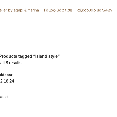
telier by agapi & marina
Γάμος-Βάφτιση
αξεσουάρ μαλλιών
Products tagged “island style”
ll 8 results
sidebar
12
18
24