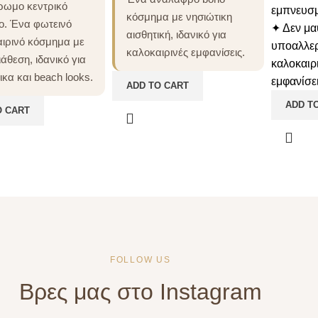
ρωμο κεντρικό
εμπνευσμ
κόσμημα με νησιώτικη
ίο. Ένα φωτεινό
✦ Δεν μαυ
αισθητική, ιδανικό για
ιρινό κόσμημα με
υποαλλερ
καλοκαιρινές εμφανίσεις.
ιάθεση, ιδανικό για
καλοκαιρι
ικα και beach looks.
εμφανίσε
ADD TO CART
ADD T
O CART
FOLLOW US
Βρες μας στο Instagram