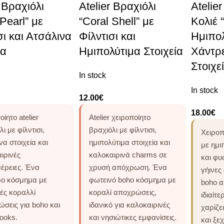
r Βραχιόλι
Atelier Βραχιόλι
Atelie
Pearl” με
“Coral Shell” με
Κολιέ 
σι και Ατσάλινα
Φίλντισι και
Ημιπολ
ία
Ημιπολύτιμα Στοιχεία
Χάντρε
Στοιχε
In stock
In stock
12.00
€
18.00
€
ίητο atelier
Atelier χειροποίητο
ι με φίλντισι,
βραχιόλι με φίλντισι,
Χειροπο
να στοιχεία και
ημιπολύτιμα στοιχεία και
με ημι
ιρινές
καλοκαιρινά charms σε
και φυ
έρειες. Ένα
χρυσή απόχρωση. Ένα
γήινες
ερο κόσμημα με
φωτεινό boho κόσμημα με
boho α
ές κοραλλί
κοραλί αποχρώσεις,
ιδιαίτ
σεις για boho και
ιδανικό για καλοκαιρινές
χαρίζε
looks.
και νησιώτικες εμφανίσεις.
και ξε