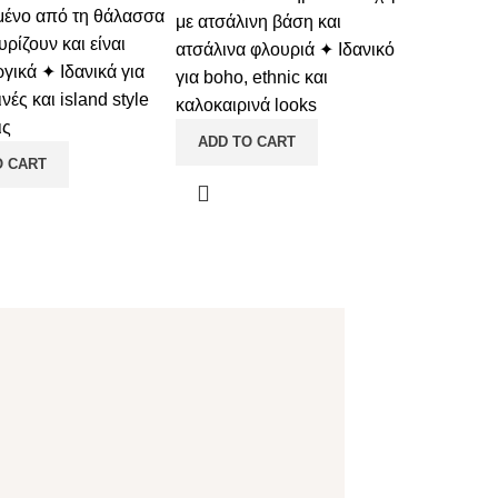
ένο από τη θάλασσα
με ατσάλινη βάση και
ρίζουν και είναι
ατσάλινα φλουριά ✦ Ιδανικό
γικά ✦ Ιδανικά για
για boho, ethnic και
νές και island style
καλοκαιρινά looks
ις
ADD TO CART
O CART