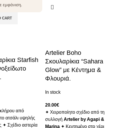
ε εμφάνιση.
O CART
Artelier Boho
ρίκια Starfish
Σκουλαρίκια “Sahara
νοξείδωτο
Glow” με Κέντημα &
.
Φλουριά.
In stock
20.00
€
οκλήρου από
✦ Χειροποίητο σχέδιο από τη
το ατσάλι υψηλής
συλλογή
Artelier by Agapi &
ς ✦ Σχέδιο αστερία
Marina
✦ Κεντημένο στο χέρι