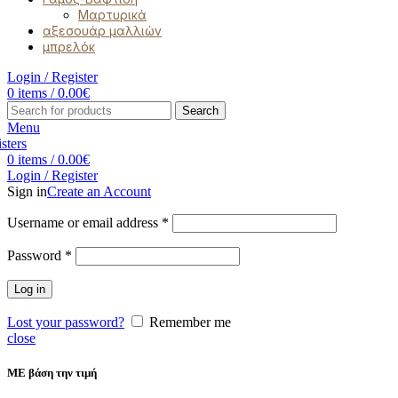
Μαρτυρικά
αξεσουάρ μαλλιών
μπρελόκ
Login / Register
0
items
/
0.00
€
Search
Menu
0
items
/
0.00
€
Login / Register
Sign in
Create an Account
Username or email address
*
Password
*
Log in
Lost your password?
Remember me
close
ΜΕ βάση την τιμή