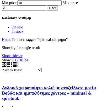
Min price
Max price
Filter
Κατάσταση Αποθήκης
On sale
In stock
Home
Products tagged “spiritual κόσμημα”
Showing the single result
Show sidebar
Show
9
12
18
24
Ανδρικό χειροποίητο κολιέ με ανοξείδωτο μοτίφ
Βούδα και ημιπολύτιμες χάντρες – minimal &
spiritual.