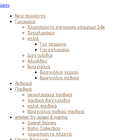
Νέα προϊόντα
Γυναικεία
Χειροποίητο επίχρυσο κόσμημα 24k
Σκουλαρίκια
κολιέ
Για χειμώνα
Για καλοκαίρι
Δαχτυλίδια
Αλυσίδες
Βραχιόλια
Βραχιόλια χεριού
Βραχιόλια ποδιού
Ανδρικά
Παιδικά
σκουλαρίκια παιδικά
παιδικά δαχτυλίδια
κολιέ παιδικά
Βραχιόλια ποδιού παιδικά
artelier by agapi & marina
Sweet Stories
Boho Collection
χειροποίητα πλεκτά
Γάμος-Βάφτιση