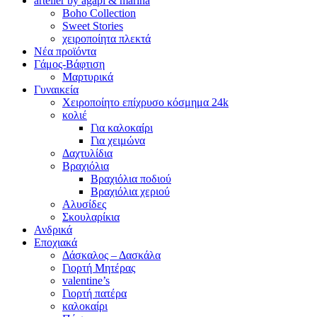
artelier by agapi & marina
Boho Collection
Sweet Stories
χειροποίητα πλεκτά
Νέα προϊόντα
Γάμος-Βάφτιση
Μαρτυρικά
Γυναικεία
Χειροποίητο επίχρυσο κόσμημα 24k
κολιέ
Για καλοκαίρι
Για χειμώνα
Δαχτυλίδια
Βραχιόλια
Βραχιόλια ποδιού
Βραχιόλια χεριού
Αλυσίδες
Σκουλαρίκια
Ανδρικά
Εποχιακά
Δάσκαλος – Δασκάλα
Γιορτή Μητέρας
valentine’s
Γιορτή πατέρα
καλοκαίρι