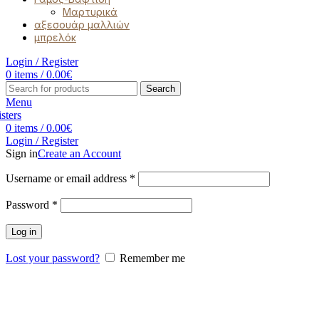
Μαρτυρικά
αξεσουάρ μαλλιών
μπρελόκ
Login / Register
0
items
/
0.00
€
Search
Menu
0
items
/
0.00
€
Login / Register
Sign in
Create an Account
Username or email address
*
Password
*
Log in
Lost your password?
Remember me