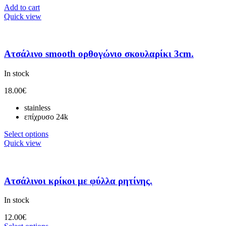
Add to cart
Quick view
Ατσάλινο smooth ορθογώνιο σκουλαρίκι 3cm.
In stock
18.00
€
stainless
επίχρυσο 24k
Select options
Quick view
Ατσάλινοι κρίκοι με φύλλα ρητίνης.
In stock
12.00
€