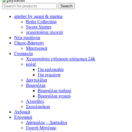
Search
artelier by agapi & marina
Boho Collection
Sweet Stories
χειροποίητα πλεκτά
Νέα προϊόντα
Γάμος-Βάφτιση
Μαρτυρικά
Γυναικεία
Χειροποίητο επίχρυσο κόσμημα 24k
κολιέ
Για καλοκαίρι
Για χειμώνα
Δαχτυλίδια
Βραχιόλια
Βραχιόλια ποδιού
Βραχιόλια χεριού
Αλυσίδες
Σκουλαρίκια
Ανδρικά
Εποχιακά
Δάσκαλος – Δασκάλα
Γιορτή Μητέρας