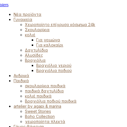
Νέα προϊόντα
Γυναικεία
Χειροποίητο επίχρυσο κόσμημα 24k
Σκουλαρίκια
κολιέ
Για χειμώνα
Για καλοκαίρι
Δαχτυλίδια
Αλυσίδες
Βραχιόλια
Βραχιόλια χεριού
Βραχιόλια ποδιού
Ανδρικά
Παιδικά
σκουλαρίκια παιδικά
παιδικά δαχτυλίδια
κολιέ παιδικά
Βραχιόλια ποδιού παιδικά
artelier by agapi & marina
Sweet Stories
Boho Collection
χειροποίητα πλεκτά
Γάμος-Βάφτιση