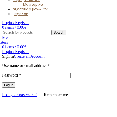
Μαρτυρικά
αξεσουάρ μαλλιών
μπρελόκ
Login / Register
0
items
/
0.00
€
Search
Menu
0
items
/
0.00
€
Login / Register
Sign in
Create an Account
Username or email address
*
Password
*
Log in
Lost your password?
Remember me