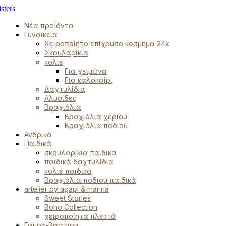
Νέα προϊόντα
Γυναικεία
Χειροποίητο επίχρυσο κόσμημα 24k
Σκουλαρίκια
κολιέ
Για χειμώνα
Για καλοκαίρι
Δαχτυλίδια
Αλυσίδες
Βραχιόλια
Βραχιόλια χεριού
Βραχιόλια ποδιού
Ανδρικά
Παιδικά
σκουλαρίκια παιδικά
παιδικά δαχτυλίδια
κολιέ παιδικά
Βραχιόλια ποδιού παιδικά
artelier by agapi & marina
Sweet Stories
Boho Collection
χειροποίητα πλεκτά
Γάμος-Βάφτιση