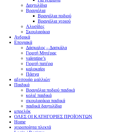
Δαχτυλίδια
Βραχιόλια
Βραχιόλια ποδιού
Βραχιόλια χεριού
Αλυσίδες
Σκουλαρίκια
Ανδρικά
Εποχιακά
Δάσκαλος – Δασκάλα
Γιορτή Μητέρας
valentine’s
Γιορτή πατέρα
καλοκαίρι
Πάσχα
αξεσουάρ μαλλιών
Παιδικά
Βραχιόλια ποδιού παιδικά
κολιέ παιδικά
σκουλαρίκια παιδικά
παιδικά δαχτυλίδια
μπρελόκ
ΟΛΕΣ ΟΙ ΚΑΤΗΓΟΡΙΕΣ ΠΡΟΪΟΝΤΩΝ
Home
χειροποίητα πλεκτά