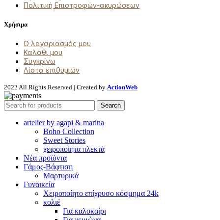
Πολιτική Επιστροφών-ακυρώσεων
Χρήσιμα
Ο λογαριασμός μου
Καλάθι μου
Συγκρίνω
Λίστα επιθυμιών
2022 All Rights Reserved | Created by
ActionWeb
Search
artelier by agapi & marina
Boho Collection
Sweet Stories
χειροποίητα πλεκτά
Νέα προϊόντα
Γάμος-Βάφτιση
Μαρτυρικά
Γυναικεία
Χειροποίητο επίχρυσο κόσμημα 24k
κολιέ
Για καλοκαίρι
Για χειμώνα