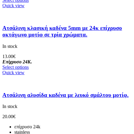
Select options
Quick view
Ατσάλινη κλασική καδένα 5mm με 24κ επίχρυσο
οκτάγωνο μοτίφ σε τρία χρώματα.
In stock
13.00
€
Επίχρυσο 24Κ.
Select options
Quick view
Ατσάλινη αλυσίδα καδένα με λευκό σμάλτου μοτίφ.
In stock
20.00
€
επίχρυσο 24k
stainless