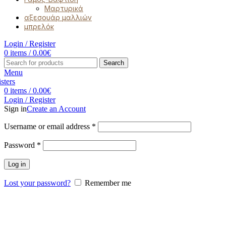
Μαρτυρικά
αξεσουάρ μαλλιών
μπρελόκ
Login / Register
0
items
/
0.00
€
Search
Menu
0
items
/
0.00
€
Login / Register
Sign in
Create an Account
Username or email address
*
Password
*
Log in
Lost your password?
Remember me