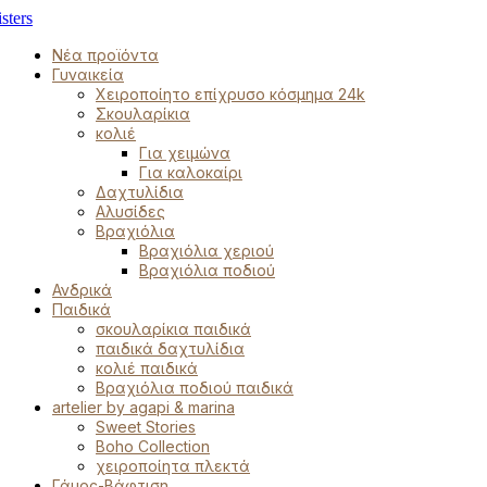
Νέα προϊόντα
Γυναικεία
Χειροποίητο επίχρυσο κόσμημα 24k
Σκουλαρίκια
κολιέ
Για χειμώνα
Για καλοκαίρι
Δαχτυλίδια
Αλυσίδες
Βραχιόλια
Βραχιόλια χεριού
Βραχιόλια ποδιού
Ανδρικά
Παιδικά
σκουλαρίκια παιδικά
παιδικά δαχτυλίδια
κολιέ παιδικά
Βραχιόλια ποδιού παιδικά
artelier by agapi & marina
Sweet Stories
Boho Collection
χειροποίητα πλεκτά
Γάμος-Βάφτιση