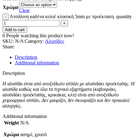
Χρώμα
Clear
Ατσάλινη καδένα κολιέ κλασική 5mm με προέκταση. quantity
Add to cart
0
People watching this product now!
SKU:
N/A
Category:
Αλυσίδες
Share:
Description
Additional information
Description
Η αλυσίδα είναι από ανοξείδωτο ατσάλι με αλυσιδάκι προέκτασης. Η
αλυσίδα καθώς και όλα τα τεχνικά εξαρτήματα (καβουράκι,
αλυσιδάκι προέκτασης, κρικάκια, κλπ) είναι από ανοξείδωτο
χειρουργικό ατσάλι. Δεν μαυρίζει, δεν σκουριάζει και δεν προκαλεί
αλλεργίες.
Additional information
Weight
N/A
Χρώμα
ασημί, χρυσό