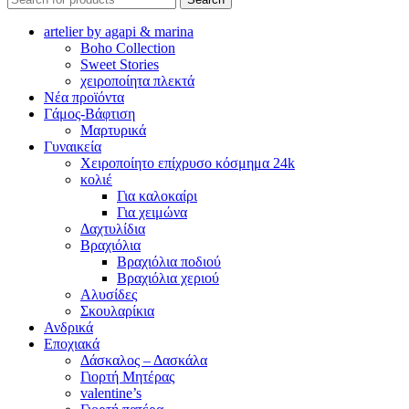
artelier by agapi & marina
Boho Collection
Sweet Stories
χειροποίητα πλεκτά
Νέα προϊόντα
Γάμος-Βάφτιση
Μαρτυρικά
Γυναικεία
Χειροποίητο επίχρυσο κόσμημα 24k
κολιέ
Για καλοκαίρι
Για χειμώνα
Δαχτυλίδια
Βραχιόλια
Βραχιόλια ποδιού
Βραχιόλια χεριού
Αλυσίδες
Σκουλαρίκια
Ανδρικά
Εποχιακά
Δάσκαλος – Δασκάλα
Γιορτή Μητέρας
valentine’s