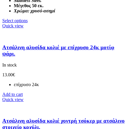
Stainless Steel.
Μέγεθος 50 εκ.
Χρώμα: χρυσό-ασημί
Select options
Quick view
Ατσάλινη αλυσίδα κολιέ με επίχρυσο 24κ μοτίφ
ψάρι.
In stock
13.00
€
επίχρυσο 24κ
Add to cart
Quick view
Ατσάλινη αλυσίδα κολιέ χοντρή τσόκερ με ατσάλινο
στοιχείο κοχύλι.