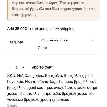
φοριέται άνετα όλες τις ώρες. Ένα κομψό και
διαχρονικό βραχιόλι που δίνει elegant χαρακτήρα σε
κάθε εμφάνιση.
Add
35.00
€
to cart and get free shipping!
ΧΡΏΜΑ
Clear
ADD TO CART
SKU:
N/A
Categories:
Βραχιόλια
,
Βραχιόλια χεριού
,
Γυναικεία
,
Νέα προϊόντα
Tags:
bamboo βραχιόλι
,
cuff
βραχιόλι
,
elegant κόσμημα
,
ανοξείδωτο ατσάλι
,
ασημί
χειροπέδα
,
ατσάλινη χειροπέδα
,
βραχιόλι χειροπέδα
,
γυναικείο βραχιόλι
,
χρυσή χειροπέδα
Share: