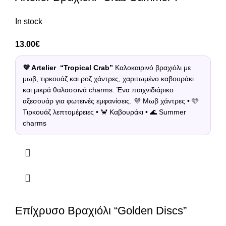
In stock
13.00
€
💜 Artelier “Tropical Crab”
Καλοκαιρινό βραχιόλι με
μωβ, τιρκουάζ και ροζ χάντρες, χαριτωμένο καβουράκι
και μικρά θαλασσινά charms. Ένα παιχνιδιάρικο
αξεσουάρ για φωτεινές εμφανίσεις. 💜 Μωβ χάντρες • 🩵
Τιρκουάζ λεπτομέρειες • 🦀 Καβουράκι • 🌊 Summer
charms
Επίχρυσο Βραχιόλι “Golden Discs”