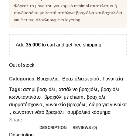
Φόρεσέ το μόνο του για κομψό minimal αποτέλεσμα ή
συνδύασέ το με λεπτά ατσάλινα βραχιόλια και δαχτυλίδια
για ένα πιο ολοκληρωμένο layering.
Add
35.00
€
to cart and get free shipping!
Out of stock
Categories:
Βραχιόλια
,
Βραχιόλια χεριού
,
Γυναικεία
Tags:
ασημί βραχιόλι
,
ατσάλινο βραχιόλι
,
βραχιόλι
κωνσταντινάτο
,
βραχιόλι με charm
,
βραχιόλι
συρματόσχοινο
,
γυναικείο βραχιόλι
,
δώρο για γυναίκα
,
κωνσταντινάτο βραχιόλι
,
συμβολικό κόσμημα
Share:
DESCRIPTION
REVIEWS (0)
Description