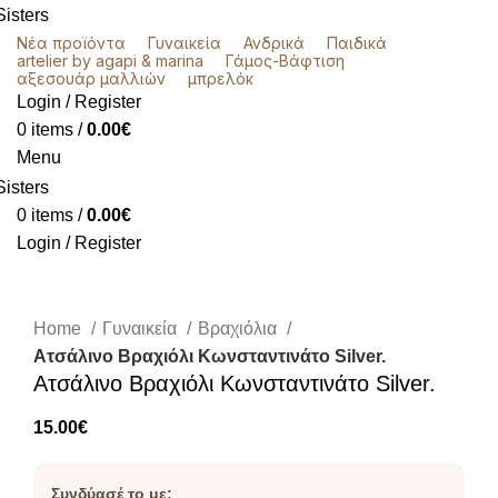
Νέα προϊόντα
Γυναικεία
Ανδρικά
Παιδικά
artelier by agapi & marina
Γάμος-Βάφτιση
αξεσουάρ μαλλιών
μπρελόκ
Login / Register
0
items
/
0.00
€
Menu
0
items
/
0.00
€
Login / Register
Click to enlarge
Home
Γυναικεία
Βραχιόλια
Ατσάλινο Βραχιόλι Κωνσταντινάτο Silver.
Ατσάλινο Βραχιόλι Κωνσταντινάτο Silver.
15.00
€
Συνδύασέ το με: