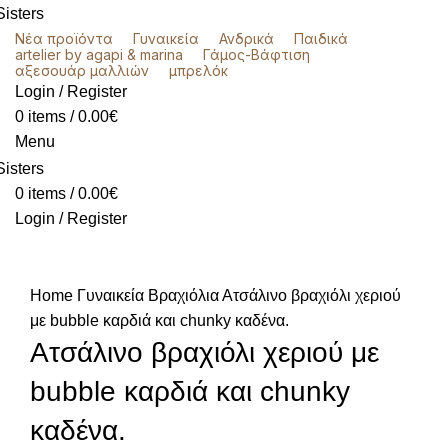
Νέα προϊόντα
Γυναικεία
Ανδρικά
Παιδικά
artelier by agapi & marina
Γάμος-Βάφτιση
αξεσουάρ μαλλιών
μπρελόκ
Login / Register
0
items
/
0.00
€
Menu
0
items
/
0.00
€
Login / Register
Click to enlarge
Home
Γυναικεία
Βραχιόλια
Ατσάλινο βραχιόλι χεριού
με bubble καρδιά και chunky καδένα.
Ατσάλινο βραχιόλι χεριού με
bubble καρδιά και chunky
καδένα.