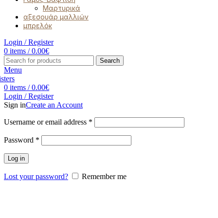
Μαρτυρικά
αξεσουάρ μαλλιών
μπρελόκ
Login / Register
0
items
/
0.00
€
Search
Menu
0
items
/
0.00
€
Login / Register
Sign in
Create an Account
Username or email address
*
Password
*
Log in
Lost your password?
Remember me