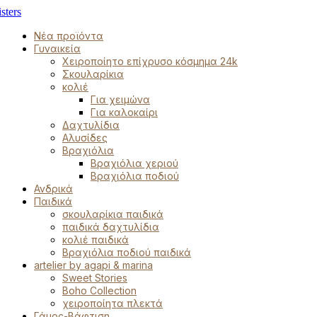
Νέα προϊόντα
Γυναικεία
Χειροποίητο επίχρυσο κόσμημα 24k
Σκουλαρίκια
κολιέ
Για χειμώνα
Για καλοκαίρι
Δαχτυλίδια
Αλυσίδες
Βραχιόλια
Βραχιόλια χεριού
Βραχιόλια ποδιού
Ανδρικά
Παιδικά
σκουλαρίκια παιδικά
παιδικά δαχτυλίδια
κολιέ παιδικά
Βραχιόλια ποδιού παιδικά
artelier by agapi & marina
Sweet Stories
Boho Collection
χειροποίητα πλεκτά
Γάμος-Βάφτιση