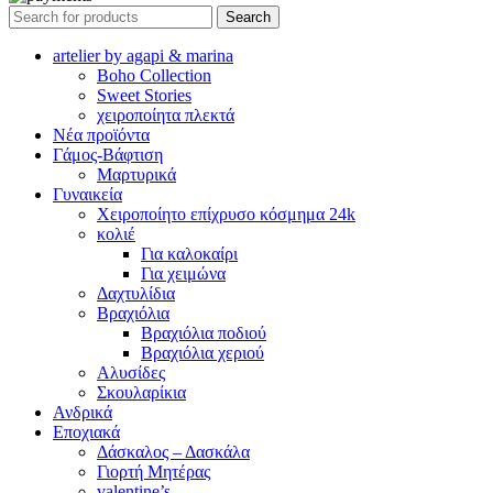
Search
artelier by agapi & marina
Boho Collection
Sweet Stories
χειροποίητα πλεκτά
Νέα προϊόντα
Γάμος-Βάφτιση
Μαρτυρικά
Γυναικεία
Χειροποίητο επίχρυσο κόσμημα 24k
κολιέ
Για καλοκαίρι
Για χειμώνα
Δαχτυλίδια
Βραχιόλια
Βραχιόλια ποδιού
Βραχιόλια χεριού
Αλυσίδες
Σκουλαρίκια
Ανδρικά
Εποχιακά
Δάσκαλος – Δασκάλα
Γιορτή Μητέρας
valentine’s