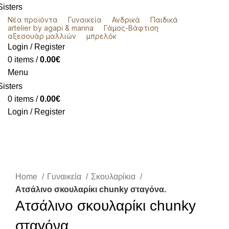
Νέα προϊόντα
Γυναικεία
Ανδρικά
Παιδικά
artelier by agapi & marina
Γάμος-Βάφτιση
αξεσουάρ μαλλιών
μπρελόκ
Login / Register
0
items
/
0.00
€
Menu
0
items
/
0.00
€
Login / Register
Click to enlarge
Home
Γυναικεία
Σκουλαρίκια
Ατσάλινο σκουλαρίκι chunky σταγόνα.
Ατσάλινο σκουλαρίκι chunky
σταγόνα.