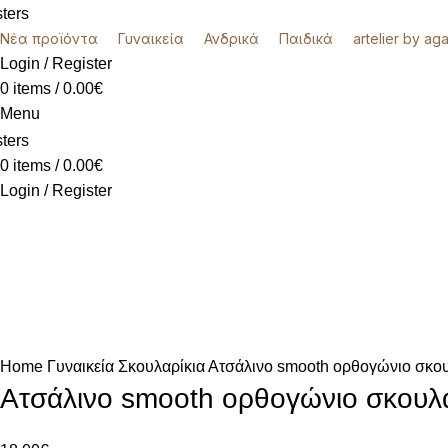
Νέα προϊόντα
Γυναικεία
Ανδρικά
Παιδικά
artelier by ag
Login / Register
0
items
/
0.00
€
Menu
0
items
/
0.00
€
Login / Register
k
Click to enlarge
Home
Γυναικεία
Σκουλαρίκια
Ατσάλινο smooth ορθογώνιο σκου
Ατσάλινο smooth ορθογώνιο σκουλα