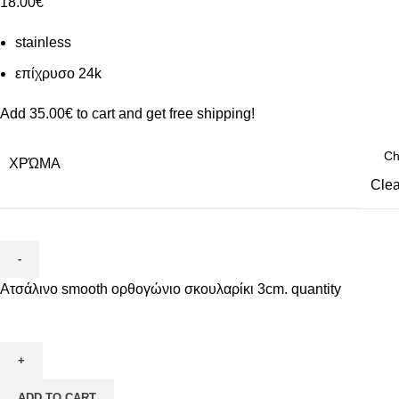
18.00
€
stainless
επίχρυσο 24k
Add
35.00
€
to cart and get free shipping!
ΧΡΏΜΑ
Clea
Ατσάλινο smooth ορθογώνιο σκουλαρίκι 3cm. quantity
ADD TO CART