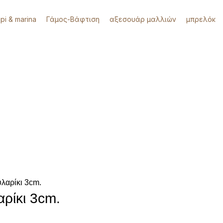
api & marina
Γάμος-Βάφτιση
αξεσουάρ μαλλιών
μπρελόκ
λαρίκι 3cm.
ρίκι 3cm.