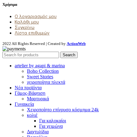
Χρήσιμα
Ο λογαριασμός μου
Καλάθι μου
Συγκρίνω
Λίστα επιθυμιών
2022 All Rights Reserved | Created by
ActionWeb
Search
artelier by agapi & marina
Boho Collection
Sweet Stories
χειροποίητα πλεκτά
Νέα προϊόντα
Γάμος-Βάφτιση
Μαρτυρικά
Γυναικεία
Χειροποίητο επίχρυσο κόσμημα 24k
κολιέ
Για καλοκαίρι
Για χειμώνα
Δαχτυλίδια