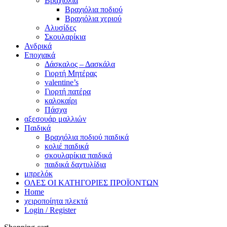
Βραχιόλια
Βραχιόλια ποδιού
Βραχιόλια χεριού
Αλυσίδες
Σκουλαρίκια
Ανδρικά
Εποχιακά
Δάσκαλος – Δασκάλα
Γιορτή Μητέρας
valentine’s
Γιορτή πατέρα
καλοκαίρι
Πάσχα
αξεσουάρ μαλλιών
Παιδικά
Βραχιόλια ποδιού παιδικά
κολιέ παιδικά
σκουλαρίκια παιδικά
παιδικά δαχτυλίδια
μπρελόκ
ΟΛΕΣ ΟΙ ΚΑΤΗΓΟΡΙΕΣ ΠΡΟΪΟΝΤΩΝ
Home
χειροποίητα πλεκτά
Login / Register