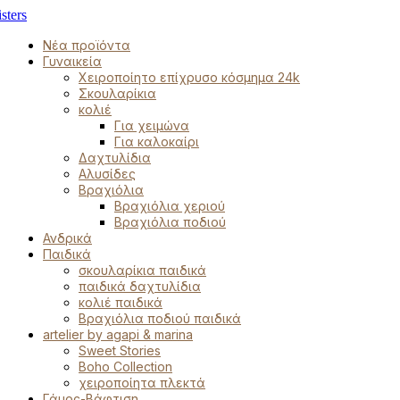
Νέα προϊόντα
Γυναικεία
Χειροποίητο επίχρυσο κόσμημα 24k
Σκουλαρίκια
κολιέ
Για χειμώνα
Για καλοκαίρι
Δαχτυλίδια
Αλυσίδες
Βραχιόλια
Βραχιόλια χεριού
Βραχιόλια ποδιού
Ανδρικά
Παιδικά
σκουλαρίκια παιδικά
παιδικά δαχτυλίδια
κολιέ παιδικά
Βραχιόλια ποδιού παιδικά
artelier by agapi & marina
Sweet Stories
Boho Collection
χειροποίητα πλεκτά
Γάμος-Βάφτιση