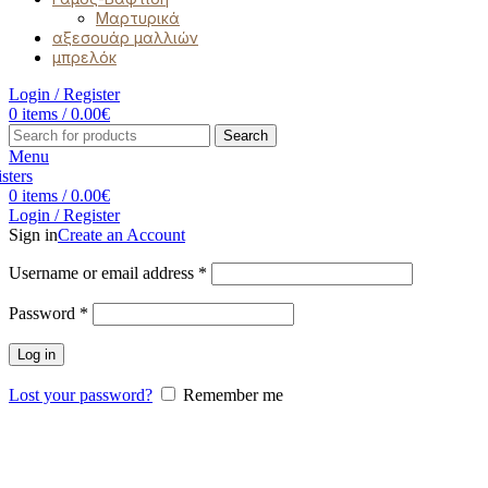
Μαρτυρικά
αξεσουάρ μαλλιών
μπρελόκ
Login / Register
0
items
/
0.00
€
Search
Menu
0
items
/
0.00
€
Login / Register
Sign in
Create an Account
Username or email address
*
Password
*
Log in
Lost your password?
Remember me