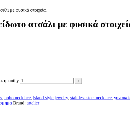
σάλι με φυσικά στοιχεία.
ίδωτο ατσάλι με φυσικά στοιχεί
. quantity
rs
,
boho necklace
,
island style jewelry
,
stainless steel necklace
,
γυναικεί
όσμημα
Brand:
artelier