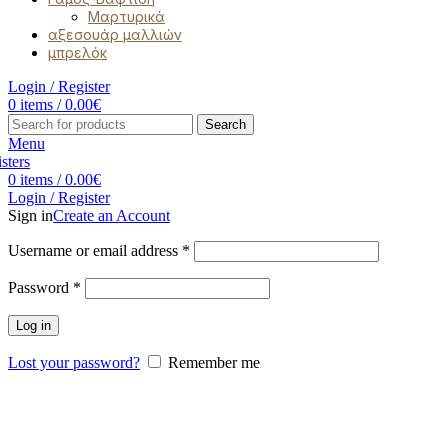
Μαρτυρικά
αξεσουάρ μαλλιών
μπρελόκ
Login / Register
0
items
/
0.00
€
Search
Menu
0
items
/
0.00
€
Login / Register
Sign in
Create an Account
Username or email address
*
Password
*
Log in
Lost your password?
Remember me