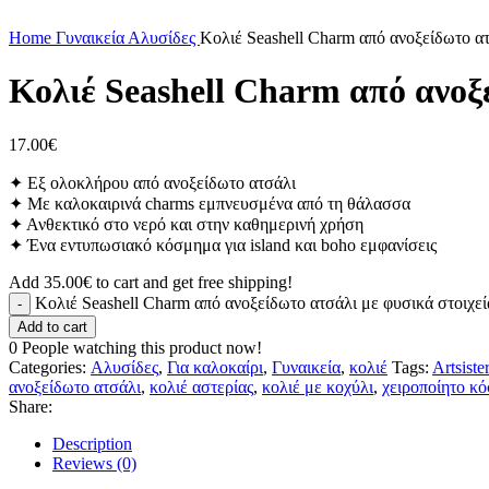
Click to enlarge
Home
Γυναικεία
Αλυσίδες
Κολιέ Seashell Charm από ανοξείδωτο ατ
Κολιέ Seashell Charm από ανοξε
17.00
€
✦ Εξ ολοκλήρου από ανοξείδωτο ατσάλι
✦ Με καλοκαιρινά charms εμπνευσμένα από τη θάλασσα
✦ Ανθεκτικό στο νερό και στην καθημερινή χρήση
✦ Ένα εντυπωσιακό κόσμημα για island και boho εμφανίσεις
Add
35.00
€
to cart and get free shipping!
Κολιέ Seashell Charm από ανοξείδωτο ατσάλι με φυσικά στοιχεία
Add to cart
0
People watching this product now!
Categories:
Αλυσίδες
,
Για καλοκαίρι
,
Γυναικεία
,
κολιέ
Tags:
Artsiste
ανοξείδωτο ατσάλι
,
κολιέ αστερίας
,
κολιέ με κοχύλι
,
χειροποίητο κ
Share:
Description
Reviews (0)