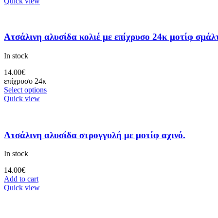
Quick view
Ατσάλινη αλυσίδα κολιέ με επίχρυσο 24κ μοτίφ σμάλτ
In stock
14.00
€
επίχρυσο 24κ
Select options
Quick view
Ατσάλινη αλυσίδα στρογγυλή με μοτίφ αχινό.
In stock
14.00
€
Add to cart
Quick view