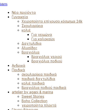
Νέα προϊόντα
Γυναικεία
Χειροποίητο επίχρυσο κόσμημα 24k
Σκουλαρίκια
κολιέ
Για χειμώνα
Για καλοκαίρι
Δαχτυλίδια
Αλυσίδες
Βραχιόλια
Βραχιόλια χεριού
Βραχιόλια ποδιού
Ανδρικά
Παιδικά
σκουλαρίκια παιδικά
παιδικά δαχτυλίδια
κολιέ παιδικά
Βραχιόλια ποδιού παιδικά
artelier by agapi & marina
Sweet Stories
Boho Collection
χειροποίητα πλεκτά
Γάμος-Βάφτιση