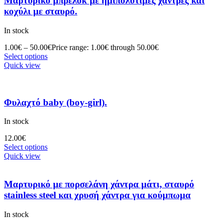
Μαρτυρικό μπρελόκ με ημιπολύτιμες χάντρες και
κοχύλι με σταυρό.
In stock
1.00
€
–
50.00
€
Price range: 1.00€ through 50.00€
Select options
Quick view
Φυλαχτό baby (boy-girl).
In stock
12.00
€
Select options
Quick view
Μαρτυρικό με πορσελάνη χάντρα μάτι, σταυρό
stainless steel και χρυσή χάντρα για κούμπωμα
In stock