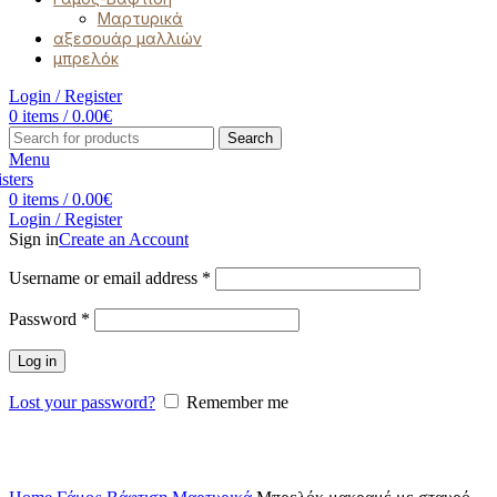
Μαρτυρικά
αξεσουάρ μαλλιών
μπρελόκ
Login / Register
0
items
/
0.00
€
Search
Menu
0
items
/
0.00
€
Login / Register
Sign in
Create an Account
Username or email address
*
Password
*
Log in
Lost your password?
Remember me
Click to enlarge