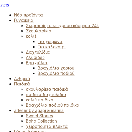
Νέα προϊόντα
Γυναικεία
Χειροποίητο επίχρυσο κόσμημα 24k
Σκουλαρίκια
κολιέ
Για χειμώνα
Για καλοκαίρι
Δαχτυλίδια
Αλυσίδες
Βραχιόλια
Βραχιόλια χεριού
Βραχιόλια ποδιού
Ανδρικά
Παιδικά
σκουλαρίκια παιδικά
παιδικά δαχτυλίδια
κολιέ παιδικά
Βραχιόλια ποδιού παιδικά
artelier by agapi & marina
Sweet Stories
Boho Collection
χειροποίητα πλεκτά
Γάμος-Βάφτιση