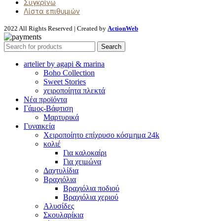
Συγκρίνω
Λίστα επιθυμιών
2022 All Rights Reserved | Created by
ActionWeb
Search
artelier by agapi & marina
Boho Collection
Sweet Stories
χειροποίητα πλεκτά
Νέα προϊόντα
Γάμος-Βάφτιση
Μαρτυρικά
Γυναικεία
Χειροποίητο επίχρυσο κόσμημα 24k
κολιέ
Για καλοκαίρι
Για χειμώνα
Δαχτυλίδια
Βραχιόλια
Βραχιόλια ποδιού
Βραχιόλια χεριού
Αλυσίδες
Σκουλαρίκια