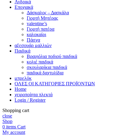
Ανδρικά
Εποχιακά
Δάσκαλος – Δασκάλα
Γιορτή Μητέρας
valentine’s
Γιορτή πατέρα
καλοκαίρι
Πάσχα
αξεσουάρ μαλλιών
Παιδικά
Βραχιόλια ποδιού παιδικά
κολιέ παιδικά
σκουλαρίκια παιδικά
παιδικά δαχτυλίδια
μπρελόκ
ΟΛΕΣ ΟΙ ΚΑΤΗΓΟΡΙΕΣ ΠΡΟΪΟΝΤΩΝ
Home
χειροποίητα πλεκτά
Login / Register
Shopping cart
close
Shop
0
items
Cart
My account