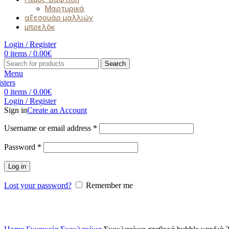
Μαρτυρικά
αξεσουάρ μαλλιών
μπρελόκ
Login / Register
0
items
/
0.00
€
Search
Menu
0
items
/
0.00
€
Login / Register
Sign in
Create an Account
Username or email address
*
Password
*
Log in
Lost your password?
Remember me
Click to enlarge