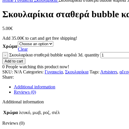
Home
Γυναικεία
Σκουλαρίκια
Σκουλαρίκια σταθερά bubble καρδιά 3
Σκουλαρίκια σταθερά bubble κα
5.00
€
Add
35.00
€
to cart and get free shipping!
Χρώμα
Clear
Σκουλαρίκια σταθερά bubble καρδιά 3d. quantity
Add to cart
0
People watching this product now!
SKU:
N/A
Categories:
Γυναικεία
,
Σκουλαρίκια
Tags:
Artsisters
,
αξεσ
Share:
Additional information
Reviews (0)
Additional information
Χρώμα
λευκό, μωβ, ροζ, σιέλ
Reviews (0)