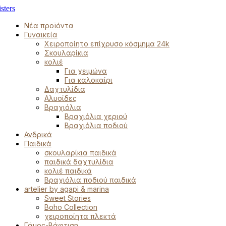
Νέα προϊόντα
Γυναικεία
Χειροποίητο επίχρυσο κόσμημα 24k
Σκουλαρίκια
κολιέ
Για χειμώνα
Για καλοκαίρι
Δαχτυλίδια
Αλυσίδες
Βραχιόλια
Βραχιόλια χεριού
Βραχιόλια ποδιού
Ανδρικά
Παιδικά
σκουλαρίκια παιδικά
παιδικά δαχτυλίδια
κολιέ παιδικά
Βραχιόλια ποδιού παιδικά
artelier by agapi & marina
Sweet Stories
Boho Collection
χειροποίητα πλεκτά
Γάμος-Βάφτιση