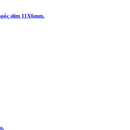
υρός slim 11X6mm.
ι.