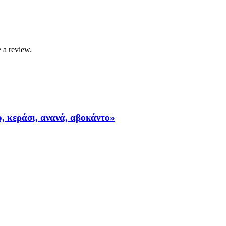
 a review.
, κεράσι, ανανά, αβοκάντο»