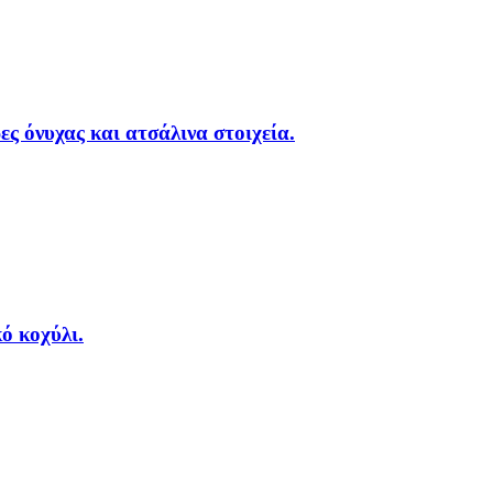
ες όνυχας και ατσάλινα στοιχεία.
ό κοχύλι.