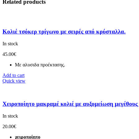
Related products
Κολιέ τσόκερ τρίγωνο με σειρές από κρύσταλλα.
In stock
45.00
€
Με αλυσιδα προέκτασης.
Add to cart
Quick view
Χειροποίητο μακραμέ κολιέ με αυξομείωση μεγέθους
In stock
20.00
€
χειροποίητο