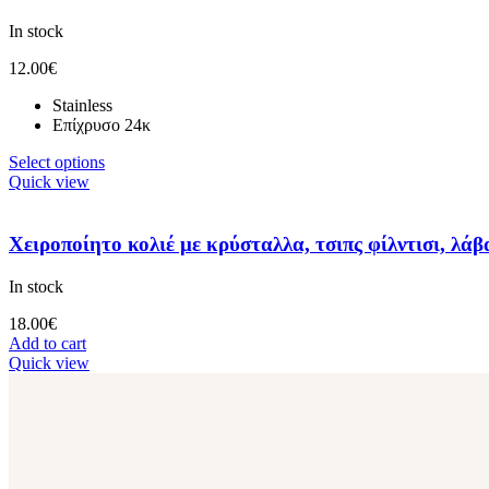
In stock
12.00
€
Stainless
Επίχρυσο 24κ
Select options
Quick view
Χειροποίητο κολιέ με κρύσταλλα, τσιπς φίλντισι, λάβ
In stock
18.00
€
Add to cart
Quick view