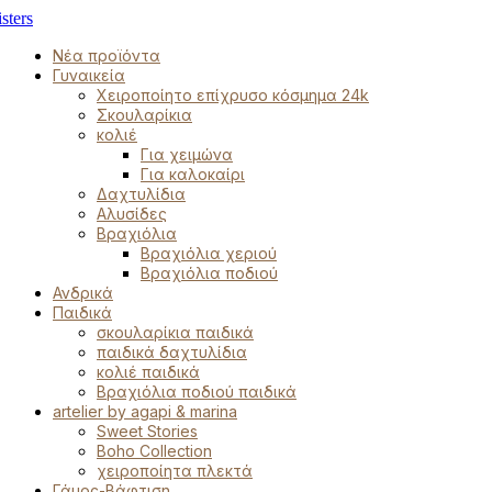
Νέα προϊόντα
Γυναικεία
Χειροποίητο επίχρυσο κόσμημα 24k
Σκουλαρίκια
κολιέ
Για χειμώνα
Για καλοκαίρι
Δαχτυλίδια
Αλυσίδες
Βραχιόλια
Βραχιόλια χεριού
Βραχιόλια ποδιού
Ανδρικά
Παιδικά
σκουλαρίκια παιδικά
παιδικά δαχτυλίδια
κολιέ παιδικά
Βραχιόλια ποδιού παιδικά
artelier by agapi & marina
Sweet Stories
Boho Collection
χειροποίητα πλεκτά
Γάμος-Βάφτιση