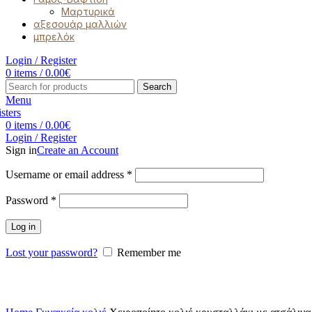
Μαρτυρικά
αξεσουάρ μαλλιών
μπρελόκ
Login / Register
0
items
/
0.00
€
Search
Menu
0
items
/
0.00
€
Login / Register
Sign in
Create an Account
Username or email address
*
Password
*
Log in
Lost your password?
Remember me
Click to enlarge