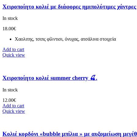
Χειροποίητο κολιέ με διάφορες ημιπολύτιμες χάντρες 
In stock
18.00
€
Χαολιτης, τσιπς φίλντισι, όνυχας, ατσάλινα στοιχεία
Add to cart
Quick view
Χειροποίητο κολιέ summer cherry 🍒.
In stock
12.00
€
Add to cart
Quick view
Κολιέ κορδόνι «bubble μπίλια » με αυξομείωση μεγέθ