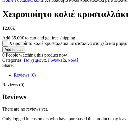
Home
Γυναικεία
κολιέ
Χειροποίητο κολιέ κρυσταλλάκι με ατσάλινα 
Χειροποίητο κολιέ κρυσταλλάκι 
12.00
€
Add
35.00
€
to cart and get free shipping!
Χειροποίητο κολιέ κρυσταλλάκι με ατσάλινα στοιχεία και μαργαρ
Add to cart
0
People watching this product now!
Categories:
Για χειμώνα
,
Γυναικεία
,
κολιέ
Share:
Reviews (0)
Reviews (0)
Reviews
There are no reviews yet.
Only logged in customers who have purchased this product may leave