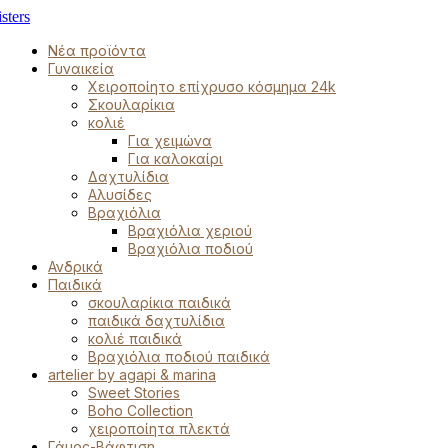
Νέα προϊόντα
Γυναικεία
Χειροποίητο επίχρυσο κόσμημα 24k
Σκουλαρίκια
κολιέ
Για χειμώνα
Για καλοκαίρι
Δαχτυλίδια
Αλυσίδες
Βραχιόλια
Βραχιόλια χεριού
Βραχιόλια ποδιού
Ανδρικά
Παιδικά
σκουλαρίκια παιδικά
παιδικά δαχτυλίδια
κολιέ παιδικά
Βραχιόλια ποδιού παιδικά
artelier by agapi & marina
Sweet Stories
Boho Collection
χειροποίητα πλεκτά
Γάμος-Βάφτιση