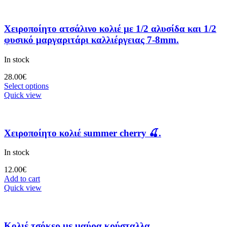
Χειροποίητο ατσάλινο κολιέ με 1/2 αλυσίδα και 1/2
φυσικό μαργαριτάρι καλλιέργειας 7-8mm.
In stock
28.00
€
Select options
Quick view
Χειροποίητο κολιέ summer cherry 🍒.
In stock
12.00
€
Add to cart
Quick view
Κολιέ τσόκερ με μαύρα κρύσταλλα.