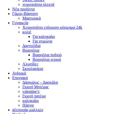
χειροποίητα πλεκτά
Νέα προϊόντα
Γάμος-Βάφτιση
Μαρτυρικά
Γυναικεία
Χειροποίητο επίχρυσο κόσμημα 24k
κολιέ
Για καλοκαίρι
Για χειμώνα
Δαχτυλίδια
Βραχιόλια
Βραχιόλια ποδιού
Βραχιόλια χεριού
Αλυσίδες
Σκουλαρίκια
Ανδρικά
Εποχιακά
Δάσκαλος – Δασκάλα
Γιορτή Μητέρας
valentine’s
Γιορτή πατέρα
καλοκαίρι
Πάσχα
αξεσουάρ μαλλιών