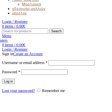
Μαρτυρικά
αξεσουάρ μαλλιών
μπρελόκ
Login / Register
0
items
/
0.00
€
Search
Menu
0
items
/
0.00
€
Login / Register
Sign in
Create an Account
Username or email address
*
Password
*
Log in
Lost your password?
Remember me