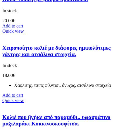
In stock
20.00
€
Add to cart
Quick view
Χειροποίητο κολιέ με διάφορες ημιπολύτιμες
χάντρες και ατσάλινα στοιχεία.
In stock
18.00
€
Χαολιτης, τσιπς φίλντισι, όνυχας, ατσάλινα στοιχεία
Add to cart
Quick view
Κολιέ που βγήκε από παραμύθι.. υφασμάτινο
μαξιλαράκι Κοκκινοσκουφίτσα.