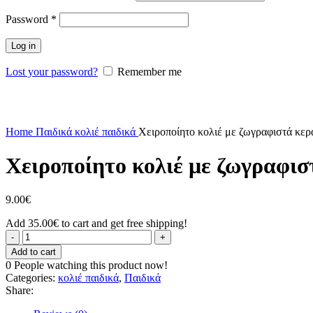
Password
*
Log in
Lost your password?
Remember me
Click to enlarge
Home
Παιδικά
κολιέ παιδικά
Χειροποίητο κολιέ με ζωγραφιστά κερ
Χειροποίητο κολιέ με ζωγραφισ
9.00
€
Add
35.00
€
to cart and get free shipping!
Χειροποίητο
κολιέ
Add to cart
με
0
People watching this product now!
ζωγραφιστά
Categories:
κολιέ παιδικά
,
Παιδικά
κεράσια.
Share:
quantity