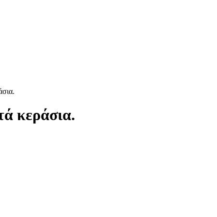
άσια.
τά κεράσια.