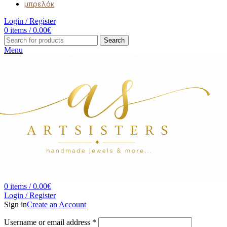
μπρελόκ
Login / Register
0
items
/
0.00
€
Search
Menu
0
items
/
0.00
€
Login / Register
Sign in
Create an Account
Username or email address
*