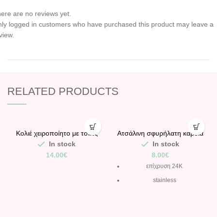
ere are no reviews yet.
ly logged in customers who have purchased this product may leave a
view.
RELATED PRODUCTS
Κολιέ χειροποίητο με τσιπς
Ατσάλινη σφυρήλατη καρδιά
μωβ με κοχύλια φυσικά.
με δυνατότητα αυξομείωσης.
In stock
In stock
14.00
€
8.00
€
επίχρυση 24K
stainless