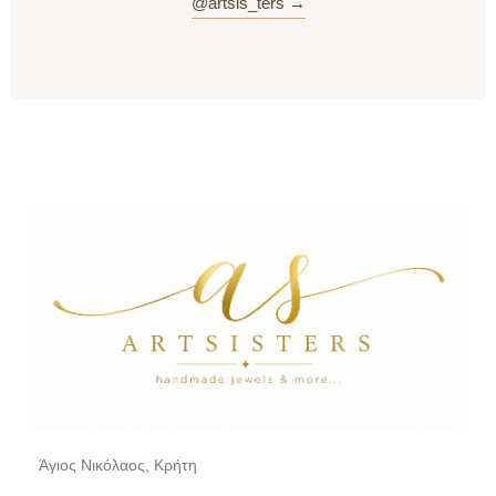
@artsis_ters →
Άγιος Νικόλαος, Κρήτη