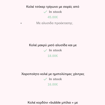
Κολιέ τσόκερ τρίγωνο με σειρές από
κρύσταλλα.
In stock
45.00
€
Με αλυσιδα προέκτασης.
Κολιέ μακρύ μισό αλυσίδα και με
ημιπολύτιμες χάντρες όνυχας και ατσάλινα
In stock
στοιχεία.
18.00
€
Χειροποίητο κολιέ με ημιπολύτιμες χάντρες
τσιπς κοράλι χαολίτης, και ατσάλινα
In stock
στοιχεία.
16.00
€
Κολιέ κορδόνι «bubble μπίλια » με