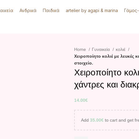
αικεία
Ανδρικά
Παιδικά
artelier by agapi & marina
Γάμος
Home
Γυναικεία
κολιέ
Χειροποίητο κολιέ με λευκές κ
στοιχείο.
Χειροποίητο κολι
χάντρες και διακρ
14.00
€
Add
35.00
€
to cart and get fr