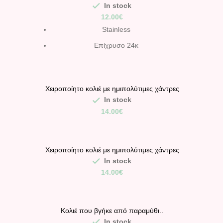
αυξομείωση μεγέθους και ατσάλινα στοιχεία.
In stock
12.00
€
Stainless
Επίχρυσο 24κ
Χειροποίητο κολιέ με ημιπολύτιμες χάντρες
όνυχας και λάβα με ατσάλινα στοιχεία.
In stock
14.00
€
Χειροποίητο κολιέ με ημιπολύτιμες χάντρες
και φυσικό κοχύλι.
In stock
14.00
€
Κολιέ που βγήκε από παραμύθι..
υφασμάτινο μαξιλαράκι Κοκκινοσκουφίτσα.
In stock