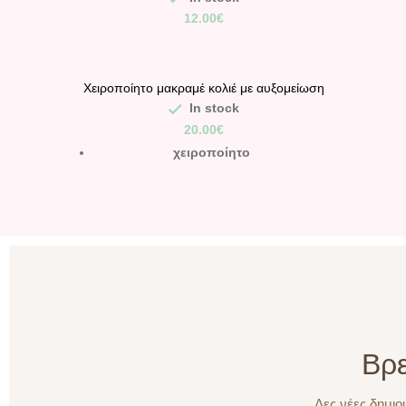
12.00
€
Χειροποίητο μακραμέ κολιέ με αυξομείωση
μεγέθους (μακραμέ) σε χρυσό-βεραμάν
In stock
απόχρωση.
20.00
€
χειροποίητο
Βρε
Δες νέες δημιου