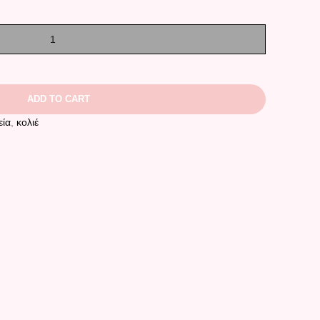
ADD TO CART
εία
,
κολιέ