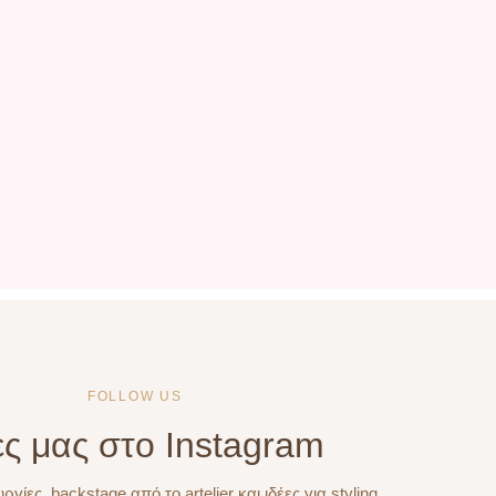
FOLLOW US
ς μας στο Instagram
ργίες, backstage από το artelier και ιδέες για styling.