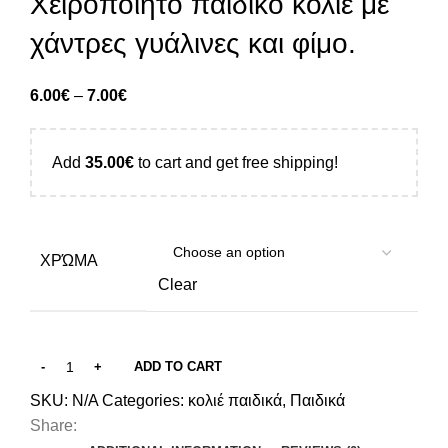
Χειροποίητο παιδικό κολιέ με
χάντρες γυάλινες και φίμο.
6.00
€
–
7.00
€
Add
35.00
€
to cart and get free shipping!
ΧΡΏΜΑ
Clear
ADD TO CART
SKU:
N/A
Categories:
κολιέ παιδικά
,
Παιδικά
Share: