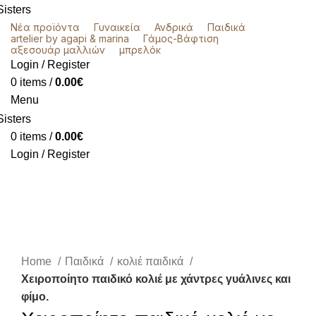
Νέα προϊόντα
Γυναικεία
Ανδρικά
Παιδικά
artelier by agapi & marina
Γάμος-Βάφτιση
αξεσουάρ μαλλιών
μπρελόκ
Login / Register
0
items
/
0.00
€
Menu
0
items
/
0.00
€
Login / Register
Click to enlarge
Home
Παιδικά
κολιέ παιδικά
Χειροποίητο παιδικό κολιέ με χάντρες γυάλινες και
φίμο.