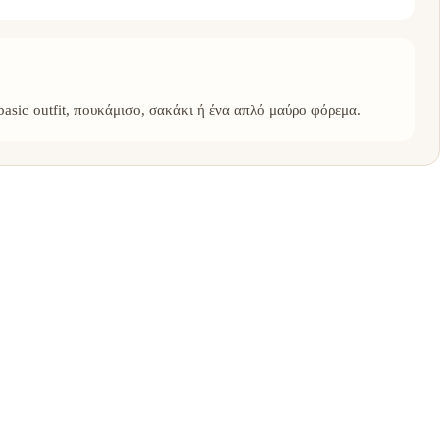
basic outfit, πουκάμισο, σακάκι ή ένα απλό μαύρο φόρεμα.