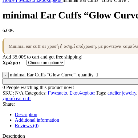
Home
Γυναικεία
Σκουλαρίκια
minimal Ear Cuffs “Glow Curve”.
minimal Ear Cuffs “Glow Curve
6.00
€
Minimal ear cuff σε χρυσή ή ασημί απόχρωση, με μοντέρνα καμπύλη 
Add
35.00
€
to cart and get free shipping!
Χρώμα
minimal Ear Cuffs “Glow Curve”. quantity
0
People watching this product now!
SKU:
N/A
Categories:
Γυναικεία
,
Σκουλαρίκια
Tags:
artelier jewelry
,
χρυσό ear cuff
Share:
Description
Additional information
Reviews (0)
Description