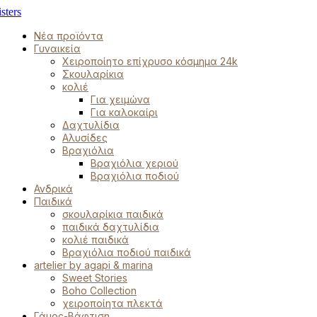
Νέα προϊόντα
Γυναικεία
Χειροποίητο επίχρυσο κόσμημα 24k
Σκουλαρίκια
κολιέ
Για χειμώνα
Για καλοκαίρι
Δαχτυλίδια
Αλυσίδες
Βραχιόλια
Βραχιόλια χεριού
Βραχιόλια ποδιού
Ανδρικά
Παιδικά
σκουλαρίκια παιδικά
παιδικά δαχτυλίδια
κολιέ παιδικά
Βραχιόλια ποδιού παιδικά
artelier by agapi & marina
Sweet Stories
Boho Collection
χειροποίητα πλεκτά
Γάμος-Βάφτιση