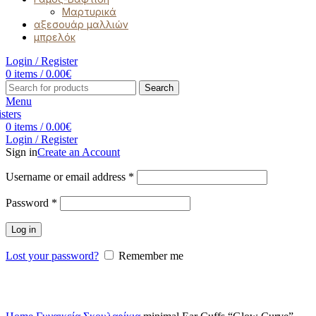
Μαρτυρικά
αξεσουάρ μαλλιών
μπρελόκ
Login / Register
0
items
/
0.00
€
Search
Menu
0
items
/
0.00
€
Login / Register
Sign in
Create an Account
Username or email address
*
Password
*
Log in
Lost your password?
Remember me
Click to enlarge