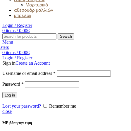
Μαρτυρικά
αξεσουάρ μαλλιών
μπρελόκ
Login / Register
0
items
/
0.00
€
Search
Menu
0
items
/
0.00
€
Login / Register
Sign in
Create an Account
Username or email address
*
Password
*
Log in
Lost your password?
Remember me
close
ΜΕ βάση την τιμή