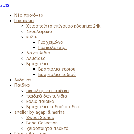
Νέα προϊόντα
Γυναικεία
Χειροποίητο επίχρυσο κόσμημα 24k
Σκουλαρίκια
κολιέ
Για χειμώνα
Για καλοκαίρι
Δαχτυλίδια
Αλυσίδες
Βραχιόλια
Βραχιόλια χεριού
Βραχιόλια ποδιού
Ανδρικά
Παιδικά
σκουλαρίκια παιδικά
παιδικά δαχτυλίδια
κολιέ παιδικά
Βραχιόλια ποδιού παιδικά
artelier by agapi & marina
Sweet Stories
Boho Collection
χειροποίητα πλεκτά
Γάμος-Βάφτιση