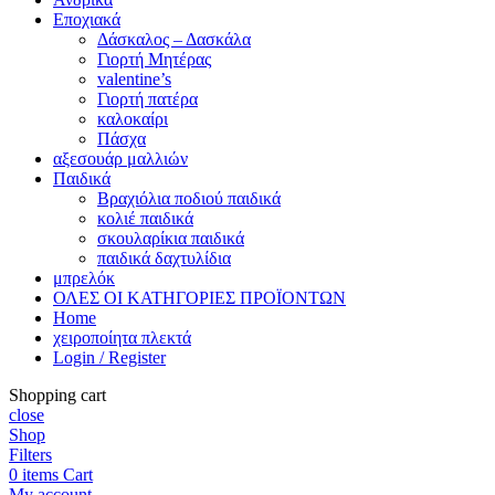
Εποχιακά
Δάσκαλος – Δασκάλα
Γιορτή Μητέρας
valentine’s
Γιορτή πατέρα
καλοκαίρι
Πάσχα
αξεσουάρ μαλλιών
Παιδικά
Βραχιόλια ποδιού παιδικά
κολιέ παιδικά
σκουλαρίκια παιδικά
παιδικά δαχτυλίδια
μπρελόκ
ΟΛΕΣ ΟΙ ΚΑΤΗΓΟΡΙΕΣ ΠΡΟΪΟΝΤΩΝ
Home
χειροποίητα πλεκτά
Login / Register
Shopping cart
close
Shop
Filters
0
items
Cart
My account