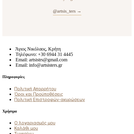
@artsis_ters →
Άγιος Νικόλαος, Κρήτη
Τηλέφωνο: +30 6944 31 4445
Email: artsistrs@gmail.com
Email: info@artsisters.gr
Πληροφορίες
Πολιτική Απορρήτου
Όροι και Προϋποθέσεις
Πολιτική Επιστροφών-ακυρώσεων
Χρήσιμα
Ο λογαριασμός μου
Καλάθι μου
Συγκρίνω