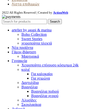
Λίστα επιθυμιών
2022 All Rights Reserved | Created by
ActionWeb
Search
artelier by agapi & marina
Boho Collection
Sweet Stories
χειροποίητα πλεκτά
Νέα προϊόντα
Γάμος-Βάφτιση
Μαρτυρικά
Γυναικεία
Χειροποίητο επίχρυσο κόσμημα 24k
κολιέ
Για καλοκαίρι
Για χειμώνα
Δαχτυλίδια
Βραχιόλια
Βραχιόλια ποδιού
Βραχιόλια χεριού
Αλυσίδες
Σκουλαρίκια
Ανδρικά