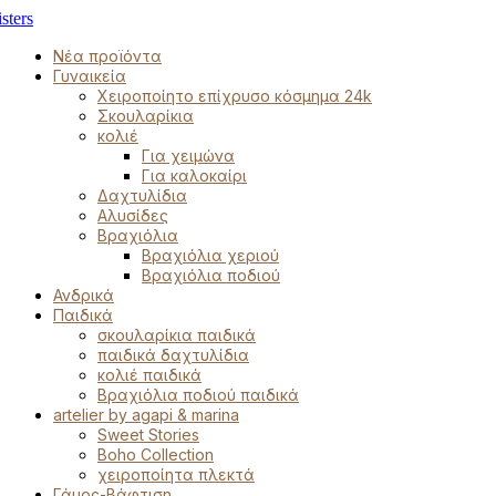
Νέα προϊόντα
Γυναικεία
Χειροποίητο επίχρυσο κόσμημα 24k
Σκουλαρίκια
κολιέ
Για χειμώνα
Για καλοκαίρι
Δαχτυλίδια
Αλυσίδες
Βραχιόλια
Βραχιόλια χεριού
Βραχιόλια ποδιού
Ανδρικά
Παιδικά
σκουλαρίκια παιδικά
παιδικά δαχτυλίδια
κολιέ παιδικά
Βραχιόλια ποδιού παιδικά
artelier by agapi & marina
Sweet Stories
Boho Collection
χειροποίητα πλεκτά
Γάμος-Βάφτιση