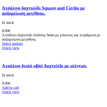
Ατσάλινο δαχτυλίδι Square and Circles με
αυξομείωση μεγέθους.
In stock
8.00
€
Ατσάλινο δαχτυλίδι πλάτους 9mm με κύκλους και τετράγωνα με
αυξομείωση μεγέθους
Select options
Quick view
Ατσάλινο διπλό οβάλ δαχτυλίδι με φίλντισι.
In stock
9.00
€
Add to cart
Quick view