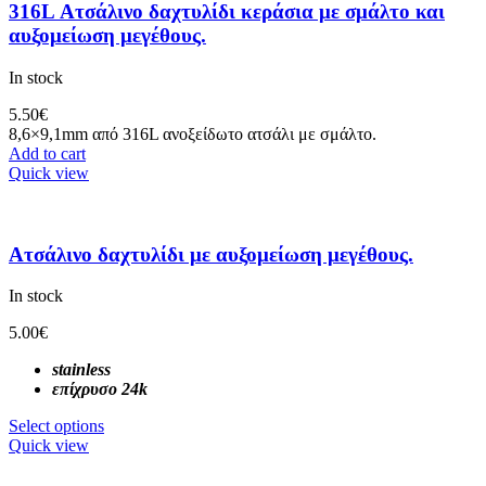
316L Ατσάλινο δαχτυλίδι κεράσια με σμάλτο και
αυξομείωση μεγέθους.
In stock
5.50
€
8,6×9,1mm από 316L ανοξείδωτο ατσάλι με σμάλτο.
Add to cart
Quick view
Ατσάλινο δαχτυλίδι με αυξομείωση μεγέθους.
In stock
5.00
€
stainless
επίχρυσο 24k
Select options
Quick view