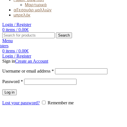
Μαρτυρικά
αξεσουάρ μαλλιών
μπρελόκ
Login / Register
0
items
/
0.00
€
Search
Menu
0
items
/
0.00
€
Login / Register
Sign in
Create an Account
Username or email address
*
Password
*
Log in
Lost your password?
Remember me