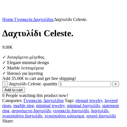
Click to enlarge
Home
Γυναικεία
Δαχτυλίδια
Δαχτυλίδι Celeste.
Δαχτυλίδι Celeste.
9.00
€
✓ Ανοιγόμενο μέγεθος
✓ Elegant minimal design
✓ Marble λεπτομέρεια
✓ Ιδανικό για layering
Add
35.00
€
to cart and get free shipping!
Δαχτυλίδι Celeste. quantity
Add to cart
0
People watching this product now!
Categories:
Γυναικεία
,
Δαχτυλίδια
Tags:
elegant jewelry
,
layered
rings
,
marble ring
,
minimal jewelry
,
minimal δαχτυλίδι
,
statement
ring
,
ανοιγόμενο δαχτυλίδι
,
γυναικείο δαχτυλίδι
,
δαχτυλίδι
,
χειροποίητο δαχτυλίδι
,
χειροποίητο κόσμημα
,
χρυσό δαχτυλίδι
Share: