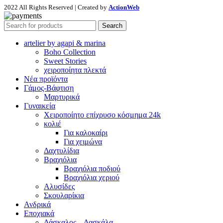
2022 All Rights Reserved | Created by
ActionWeb
Search
artelier by agapi & marina
Boho Collection
Sweet Stories
χειροποίητα πλεκτά
Νέα προϊόντα
Γάμος-Βάφτιση
Μαρτυρικά
Γυναικεία
Χειροποίητο επίχρυσο κόσμημα 24k
κολιέ
Για καλοκαίρι
Για χειμώνα
Δαχτυλίδια
Βραχιόλια
Βραχιόλια ποδιού
Βραχιόλια χεριού
Αλυσίδες
Σκουλαρίκια
Ανδρικά
Εποχιακά
Δάσκαλος – Δασκάλα